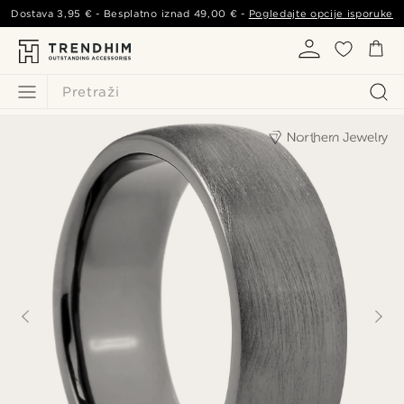
Dostava
3,95 €
- Besplatno iznad
49,00 €
-
Pogledajte opcije isporuke
Pretraži