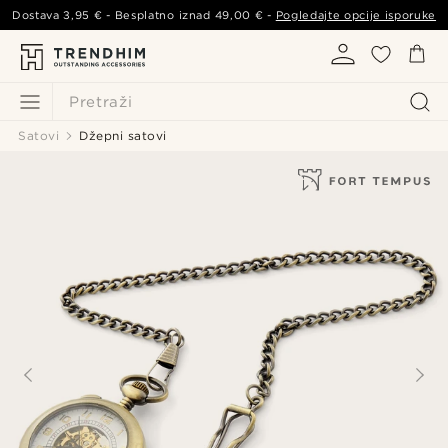
Dostava
3,95 €
- Besplatno iznad
49,00 €
-
Pogledajte opcije isporuke
Pretraži
Satovi
Džepni satovi