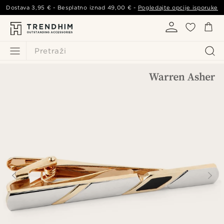
Dostava
3,95 €
- Besplatno iznad
49,00 €
-
Pogledajte opcije isporuke
Pretraži