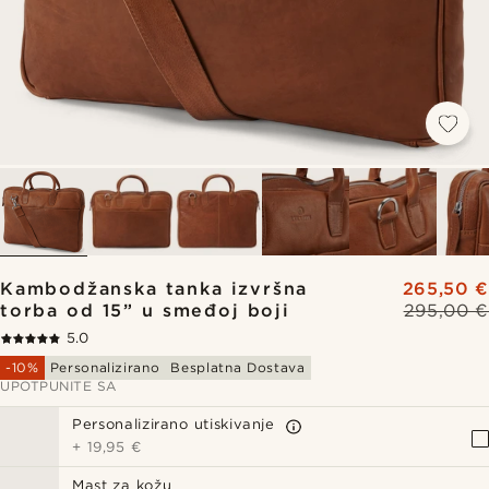
Kambodžanska tanka izvršna
265,50 €
torba od 15” u smeđoj boji
295,00 €
5.0
-10%
Personalizirano
Besplatna Dostava
UPOTPUNITE SA
Personalizirano utiskivanje
+
19,95 €
Mast za kožu