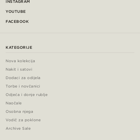
INSTAGRAM
YOUTUBE
FACEBOOK
KATEGORIJE
Nova kolekcija
Nakit i satovi
Dodaci za odijela
Torbe i novčanici
Odjeća i donje rublje
Naočale
Osobna njega
Vodič za poklone
Archive Sale