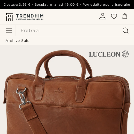
Dostava
3,95 €
- Besplatno iznad
49,00 €
-
Pogledajte opcije isporuke
Pretraži
Archive Sale