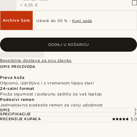
+
6,95 €
Archive Sale
Uštedi do 50 % -
Kupi sada
DODAJ U KOŠARICU
Besplatna dostava za ovu stavku
OPIS PROIZVODA
Prava koža
Otporno, izdržljivo i s vremenom lijepo stari
24-satni format
Pruža sigurnost i potpunu zaštitu za vaš laptop
Podesivi remen
Jednostavno podesite remen za veću udobnost
OPIS
SPECIFIKACIJE
RECENZIJE KUPACA
5.0