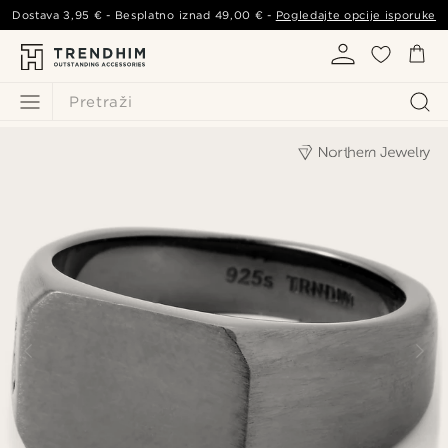
Dostava
3,95 €
- Besplatno iznad
49,00 €
-
Pogledajte opcije isporuke
Pretraži