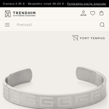
Dostava
3,95 €
- Besplatno iznad
49,00 €
-
Pogledajte opcije isporuke
Pretraži