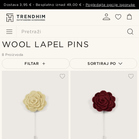
Dostava
3,95 €
- Besplatno iznad
49,00 €
-
Pogledajte opcije isporuke
Pretraži
WOOL LAPEL PINS
8 Proizvoda
FILTAR
SORTIRAJ PO
Najpopularnije
Najnovije
Najniža cijena
Najviša cijena