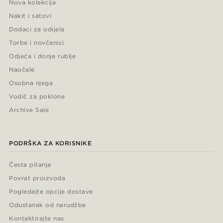
Nova kolekcija
Nakit i satovi
Dodaci za odijela
Torbe i novčanici
Odjeća i donje rublje
Naočale
Osobna njega
Vodič za poklone
Archive Sale
PODRŠKA ZA KORISNIKE
Česta pitanja
Povrat proizvoda
Pogledajte opcije dostave
Odustanak od narudžbe
Kontaktirajte nas