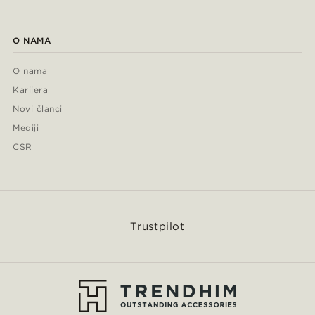
O NAMA
O nama
Karijera
Novi članci
Mediji
CSR
Trustpilot