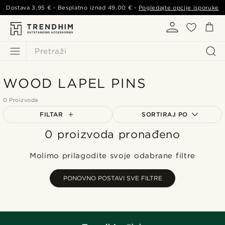
Dostava
3,95 €
- Besplatno iznad
49,00 €
-
Pogledajte opcije isporuke
Pretraži
WOOD LAPEL PINS
0 Proizvoda
FILTAR
SORTIRAJ PO
0 proizvoda pronađeno
Najpopularnije
Najnovije
Molimo prilagodite svoje odabrane filtre
Najniža cijena
Najviša cijena
PONOVNO POSTAVI SVE FILTRE