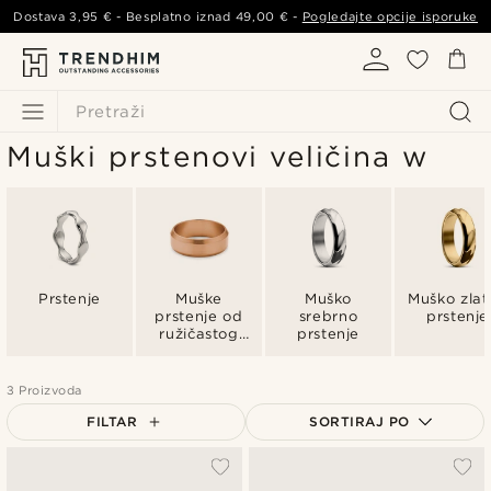
Dostava
3,95 €
- Besplatno iznad
49,00 €
-
Pogledajte opcije isporuke
Pretraži
Muški prstenovi veličina w
Prstenje
Muške
Muško
Muško zlat
prstenje od
srebrno
prstenje
ružičastog
prstenje
zlata
3 Proizvoda
FILTAR
SORTIRAJ PO
Najpopularnije