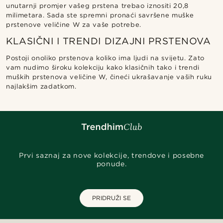
unutarnji promjer vašeg prstena trebao iznositi 20,8
milimetara. Sada ste spremni pronaći savršene muške
prstenove veličine W za vaše potrebe.
KLASIČNI I TRENDI DIZAJNI PRSTENOVA
Postoji onoliko prstenova koliko ima ljudi na svijetu. Zato
vam nudimo široku kolekciju kako klasičnih tako i trendi
muških prstenova veličine W, čineći ukrašavanje vaših ruku
najlakšim zadatkom.
Prvi saznaj za nove kolekcije, trendove i posebne
ponude.
PRIDRUŽI SE