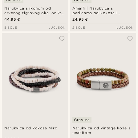
Narukvica s ikonom od
Amalfi | Narukvica s
crvenog tigrovog oka, oniksa
perlicama od kokosa i
i vintage kože
prirodnog kamena
44,95 €
24,95 €
5 BOJE
LUCLEON
2 BOJE
LUCLEON
Gravura
Narukvica od kokosa Miro
Narukvica od vintage kože s
unakitom