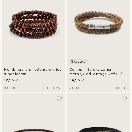
Gravura
Kombinacija smeđe narukvice
Collins | Narukvica na
s perlicama
motanje od vintage kože, 6
mm
12,95 €
34,95 €
3 BOJE
COLLIN ROWE
5 BOJE
LUCLEON