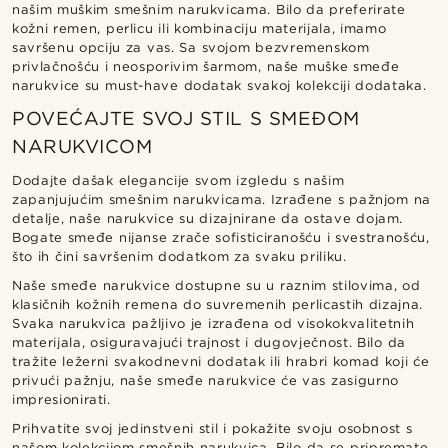
našim muškim smešnim narukvicama. Bilo da preferirate
kožni remen, perlicu ili kombinaciju materijala, imamo
savršenu opciju za vas. Sa svojom bezvremenskom
privlačnošću i neosporivim šarmom, naše muške smeđe
narukvice su must-have dodatak svakoj kolekciji dodataka.
POVEĆAJTE SVOJ STIL S SMEĐOM
NARUKVICOM
Dodajte dašak elegancije svom izgledu s našim
zapanjujućim smešnim narukvicama. Izrađene s pažnjom na
detalje, naše narukvice su dizajnirane da ostave dojam.
Bogate smeđe nijanse zrače sofisticiranošću i svestranošću,
što ih čini savršenim dodatkom za svaku priliku.
Naše smeđe narukvice dostupne su u raznim stilovima, od
klasičnih kožnih remena do suvremenih perlicastih dizajna.
Svaka narukvica pažljivo je izrađena od visokokvalitetnih
materijala, osiguravajući trajnost i dugovječnost. Bilo da
tražite ležerni svakodnevni dodatak ili hrabri komad koji će
privući pažnju, naše smeđe narukvice će vas zasigurno
impresionirati.
Prihvatite svoj jedinstveni stil i pokažite svoju osobnost s
našom kolekcijom smešnih narukvica. Bilo da se pripremate