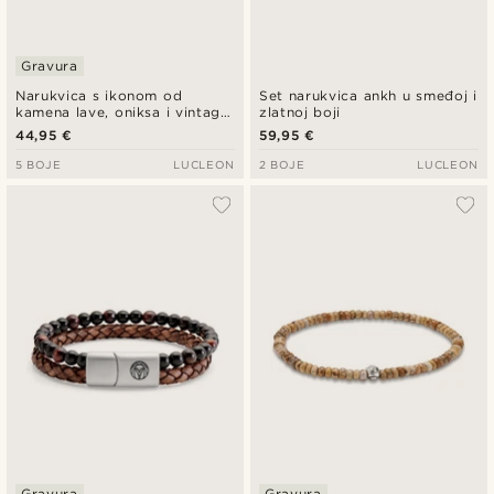
Gravura
Narukvica s ikonom od
Set narukvica ankh u smeđoj i
kamena lave, oniksa i vintage
zlatnoj boji
kože
44,95 €
59,95 €
5 BOJE
LUCLEON
2 BOJE
LUCLEON
Gravura
Gravura