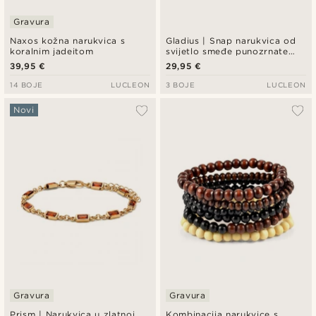
Gravura
Naxos kožna narukvica s
Gladius | Snap narukvica od
koralnim jadeitom
svijetlo smeđe punozrnate
bivolje kože
39,95 €
29,95 €
14 BOJE
LUCLEON
3 BOJE
LUCLEON
Novi
Gravura
Gravura
Prism | Narukvica u zlatnoj
Kombinacija narukvice s