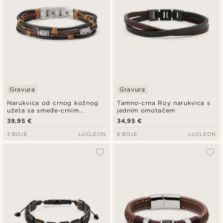
Gravura
Gravura
Narukvica od crnog kožnog
Tamno-crna Roy narukvica s
užeta sa smeđe-crnim
jednim omotačem
detaljima
39,95 €
34,95 €
3 BOJE
LUCLEON
6 BOJE
LUCLEON