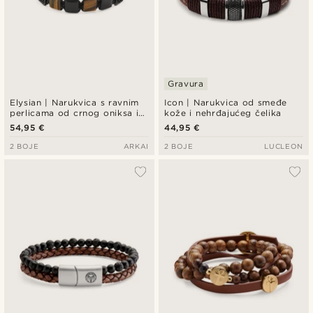
Gravura
Elysian | Narukvica s ravnim
Icon | Narukvica od smeđe
perlicama od crnog oniksa i
kože i nehrđajućeg čelika
tigrovog oka
54,95 €
44,95 €
2 BOJE
ARKAI
2 BOJE
LUCLEON