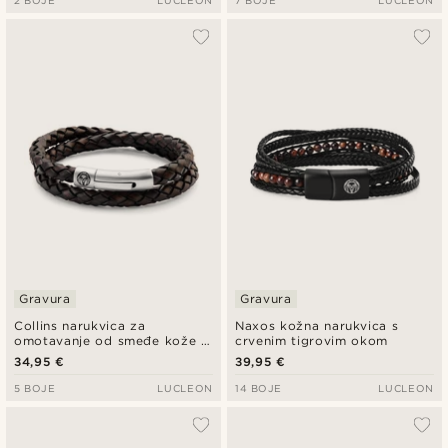
2 BOJE
LUCLEON
7 BOJE
LUCLEON
Gravura
Gravura
Collins narukvica za
Naxos kožna narukvica s
omotavanje od smeđe kože 6
crvenim tigrovim okom
mm
34,95 €
39,95 €
5 BOJE
LUCLEON
14 BOJE
LUCLEON