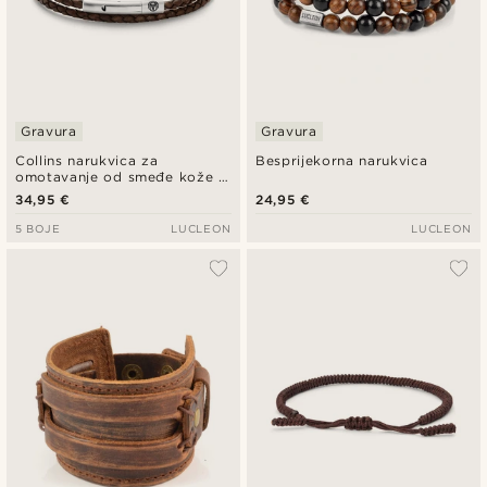
Gravura
Gravura
Collins narukvica za
Besprijekorna narukvica
omotavanje od smeđe kože 3
mm
34,95 €
24,95 €
5 BOJE
LUCLEON
LUCLEON