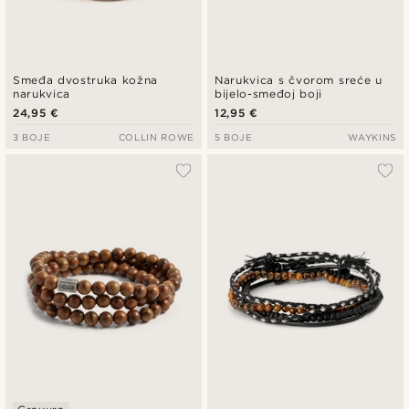
Smeđa dvostruka kožna
Narukvica s čvorom sreće u
narukvica
bijelo-smeđoj boji
24,95 €
12,95 €
3 BOJE
COLLIN ROWE
5 BOJE
WAYKINS