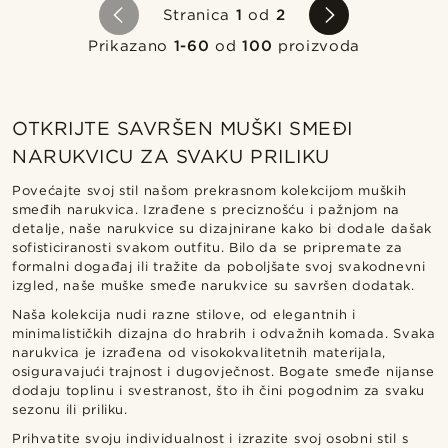
Stranica
1
od
2
Prikazano
1-60
od
100
proizvoda
OTKRIJTE SAVRŠEN MUŠKI SMEĐI
NARUKVICU ZA SVAKU PRILIKU
Povećajte svoj stil našom prekrasnom kolekcijom muških
smeđih narukvica. Izrađene s preciznošću i pažnjom na
detalje, naše narukvice su dizajnirane kako bi dodale dašak
sofisticiranosti svakom outfitu. Bilo da se pripremate za
formalni događaj ili tražite da poboljšate svoj svakodnevni
izgled, naše muške smeđe narukvice su savršen dodatak.
Naša kolekcija nudi razne stilove, od elegantnih i
minimalističkih dizajna do hrabrih i odvažnih komada. Svaka
narukvica je izrađena od visokokvalitetnih materijala,
osiguravajući trajnost i dugovječnost. Bogate smeđe nijanse
dodaju toplinu i svestranost, što ih čini pogodnim za svaku
sezonu ili priliku.
Prihvatite svoju individualnost i izrazite svoj osobni stil s