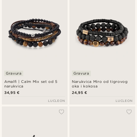
Najnovije
Najniža cijena
Najviša cijena
Gravura
Gravura
Amalfi | Calm Mix set od 5
Narukvica Miro od tigrovog
narukvica
oka i kokosa
34,95 €
24,95 €
LUCLEON
LUCLEON