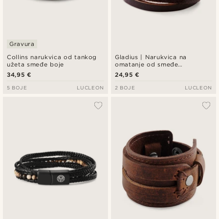
Gravura
Collins narukvica od tankog
Gladius | Narukvica na
užeta smeđe boje
omatanje od smeđe
punozrnate bivolje kože
34,95 €
24,95 €
5 BOJE
LUCLEON
2 BOJE
LUCLEON