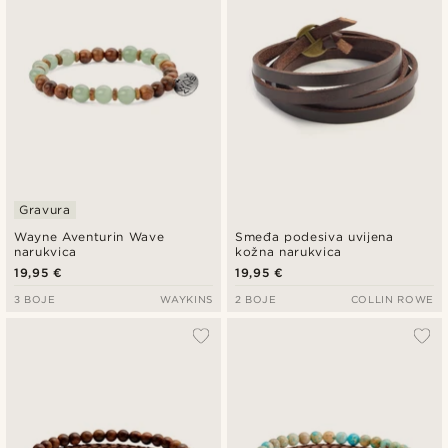
Gravura
Wayne Aventurin Wave
Smeđa podesiva uvijena
narukvica
kožna narukvica
19,95 €
19,95 €
3 BOJE
WAYKINS
2 BOJE
COLLIN ROWE