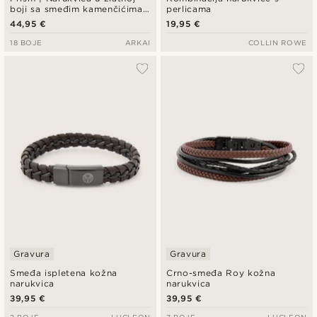
boji sa smeđim kamenčićima
perlicama
od kristalnog stakla
44,95 €
19,95 €
18 BOJE
ARKAI
COLLIN ROWE
Gravura
Gravura
Smeđa ispletena kožna
Crno-smeđa Roy kožna
narukvica
narukvica
39,95 €
39,95 €