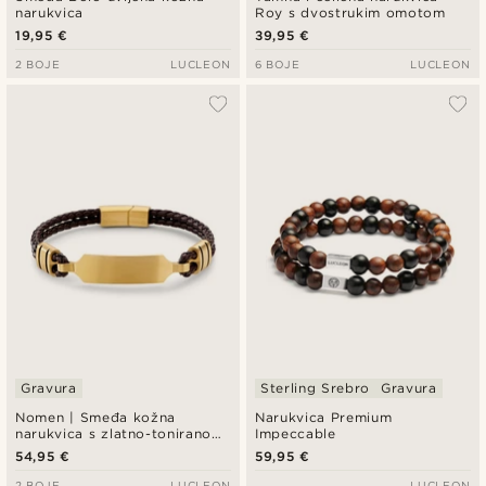
narukvica
Roy s dvostrukim omotom
19,95 €
39,95 €
2 BOJE
LUCLEON
6 BOJE
LUCLEON
Gravura
Sterling Srebro
Gravura
Nomen | Smeđa kožna
Narukvica Premium
narukvica s zlatno-toniranom
Impeccable
ID pločicom
54,95 €
59,95 €
2 BOJE
LUCLEON
LUCLEON