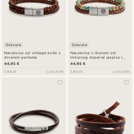
Gravura
Gravura
Narukvica od vintage kože s
Narukvica s ikonom od
drvenim perlama
tirkiznog imperial jaspisa i
vintage kože
44,95 €
44,95 €
5 BOJE
LUCLEON
5 BOJE
LUCLEON