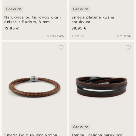
Gravura
Gravura
Narukvica od tigrovog oka i
Smeđa pletena kožna
oniksa s Budom, 8 mm
narukvica
19,95 €
39,95 €
NESHRAW
5 BOJE
LUCLEON
Gravura
Smeđa Bolo uvijena kožna
Tamna i čelična narukvica