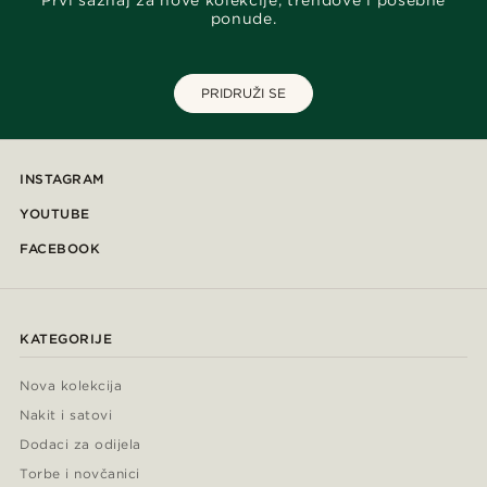
Prvi saznaj za nove kolekcije, trendove i posebne
ponude.
PRIDRUŽI SE
INSTAGRAM
YOUTUBE
FACEBOOK
KATEGORIJE
Nova kolekcija
Nakit i satovi
Dodaci za odijela
Torbe i novčanici