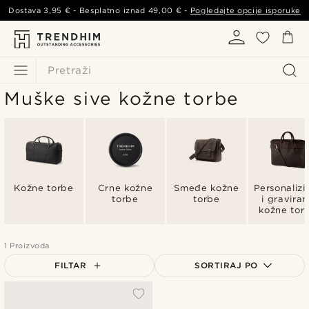
Dostava
3,95 €
- Besplatno iznad
49,00 €
-
Pogledajte opcije isporuke
Pretraži
Muške sive kožne torbe
Kožne torbe
Crne kožne
Smeđe kožne
Personalizi
torbe
torbe
i gravira
kožne tor
1 Proizvoda
FILTAR
SORTIRAJ PO
Najpopularnije