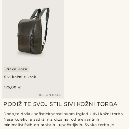
Najnovije
Najniža cijena
Najviša cijena
Prava Koža
Sivi kožni ruksak
175,00 €
DELTON BAGS
PODIŽITE SVOJ STIL SIVI KOŽNI TORBA
Dodajte dašak sofisticiranosti svom izgledu sivi kožni torba.
Naša kolekcija sadrži niz dizajna, od elegantnih i
minimalističkih do hrabrih i upečatljivih. Svaka torba je