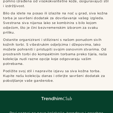
pomno izrađena od visokokvalitetne kože, osiguravajući stil
i izdržljivost.
Bilo da idete na posao ili izlazite na noć u grad, siva kožna
torba je savršeni dodatak za dovršavanje vašeg izgleda.
Svestrana siva nijansa lako se kombinira s bilo kojom
odjećom, što je čini bezvremenskim izborom za svaku
priliku.
Ostanite organizirani i stilizirani s našom ponudom sivih
kožnih torbi. S višestrukim odjeljcima i džepovima, lako
možete pohraniti i pristupiti svojim osnovnim stvarima. Od
prostranih torbi do kompaktnim torbama preko tijela, naša
kolekcija nudi razne opcije koje odgovaraju vašim
potrebama.
Podižite svoj stil i napravite izjavu sa siva kožna torba.
Kupite našu kolekciju danas i otkrijte savršeni dodatak za
poboljšanje vaše garderobe.