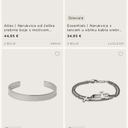
Gravura
Atlas | Narukvica od čelika
Essentials | Narukvica s
srebrne boje s motivom
lancem u obliku kabla srebrne
Sjevernjače
boje, 8 mm
44,95 €
34,95 €
2 BOJE
ARKAI
3 BOJE
LUCLEON