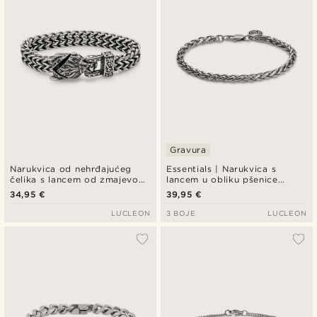
Gravura
Narukvica od nehrđajućeg
Essentials | Narukvica s
čelika s lancem od zmajevog
lancem u obliku pšenice
repa srebrne boje
srebrne boje, 5 mm
34,95 €
39,95 €
LUCLEON
3 BOJE
LUCLEON