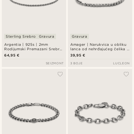
Sterling Srebro
Gravura
Gravura
Argentia | 925s | 2mm
Amager | Narukvica u obliku
Rodijumski Premazani Srebrni
lanca od nehrđajućeg čelika u
Uže Narukvica
srebrnoj boji sa cirkonima
64,95 €
39,95 €
SEIZMONT
3 BOJE
LUCLEON