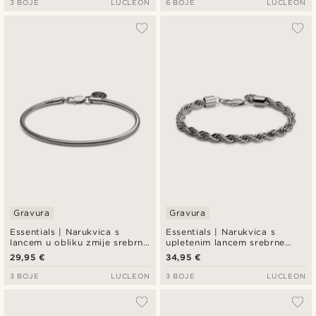
3 BOJE
LUCLEON
6 BOJE
LUCLEON
Gravura
Gravura
Essentials | Narukvica s
Essentials | Narukvica s
lancem u obliku zmije srebrne
upletenim lancem srebrne
boje, 3 mm
boje, 6 mm
29,95 €
34,95 €
3 BOJE
LUCLEON
3 BOJE
LUCLEON