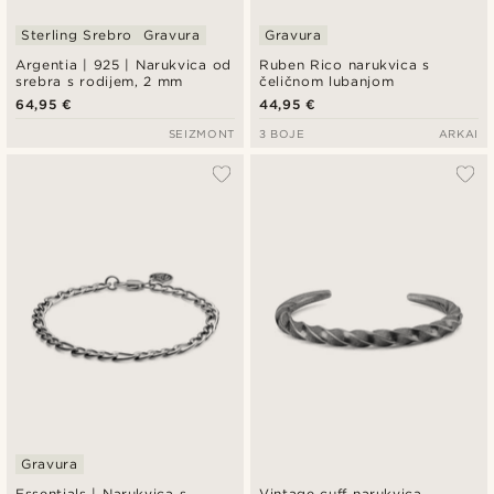
Sterling Srebro
Gravura
Gravura
Argentia | 925 | Narukvica od
Ruben Rico narukvica s
srebra s rodijem, 2 mm
čeličnom lubanjom
64,95 €
44,95 €
SEIZMONT
3 BOJE
ARKAI
Gravura
Essentials | Narukvica s
Vintage cuff narukvica