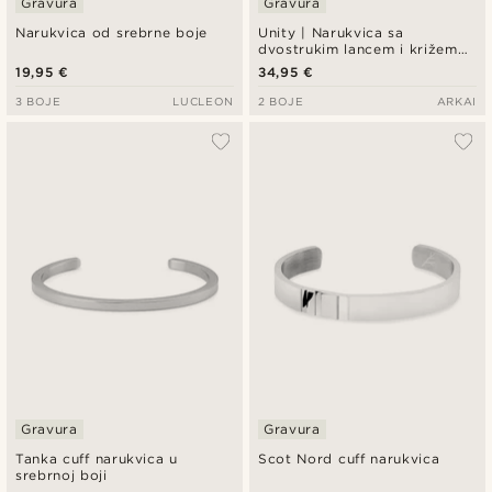
Gravura
Gravura
Narukvica od srebrne boje
Unity | Narukvica sa
dvostrukim lancem i križem
od srebrnog čelika
19,95 €
34,95 €
3 BOJE
LUCLEON
2 BOJE
ARKAI
Gravura
Gravura
Tanka cuff narukvica u
Scot Nord cuff narukvica
srebrnoj boji