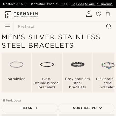
Dostava
3,95 €
- Besplatno iznad
49,00 €
-
Pogledajte opcije isporuke
Pretraži
MEN'S SILVER STAINLESS
STEEL BRACELETS
Narukvice
Black
Grey stainless
Pink stainl
stainless steel
steel
steel
bracelets
bracelets
bracelet
111 Proizvoda
FILTAR
SORTIRAJ PO