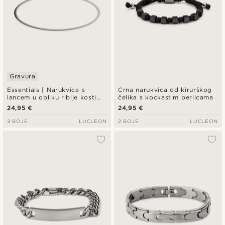
Gravura
Essentials | Narukvica s
Crna narukvica od kirurškog
lancem u obliku riblje kosti
čelika s kockastim perlicama
srebrne boje, 2 mm
24,95 €
24,95 €
3 BOJE
LUCLEON
2 BOJE
LUCLEON