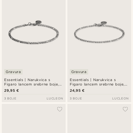
Gravura
Gravura
Essentials | Narukvica s
Essentials | Narukvica s
Figaro lancem srebrne boje, 4
Figaro lancem srebrne boje, 2
mm
mm
29,95 €
24,95 €
3 BOJE
LUCLEON
3 BOJE
LUCLEON