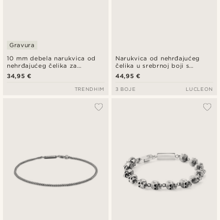
Gravura
10 mm debela narukvica od
Narukvica od nehrđajućeg
nehrđajućeg čelika za
čelika u srebrnoj boji s
identifikaciju srebrne boje
preklopnom kopčom
34,95 €
44,95 €
TRENDHIM
3 BOJE
LUCLEON