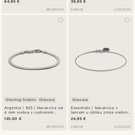
64,95 €
39,95 €
SEIZMONT
3 BOJE
LUCLEON
Sterling Srebro
Gravura
Gravura
Argentia | 925 | Narukvica od
Essentials | Narukvica s
4 mm srebra s rodiranim
lancem u obliku zmije srebrne
uzorkom riblje kosti
boje, 1 mm
135,00 €
24,95 €
SEIZMONT
3 BOJE
LUCLEON