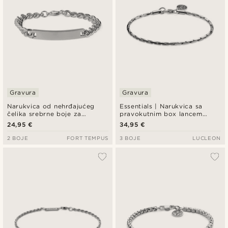
Gravura
Gravura
Narukvica od nehrđajućeg
Essentials | Narukvica sa
čelika srebrne boje za
pravokutnim box lancem
identifikaciju, 7 mm
srebrne boje, 3 mm
24,95 €
34,95 €
2 BOJE
FORT TEMPUS
3 BOJE
LUCLEON