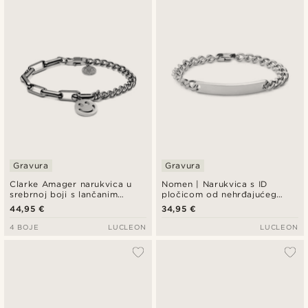
Gravura
Gravura
Clarke Amager narukvica u
Nomen | Narukvica s ID
srebrnoj boji s lančanim
pločicom od nehrđajućeg
karikama i kabelskim lancem
čelika srebrne boje, 7 mm
44,95 €
34,95 €
te privjeskom smiley
4 BOJE
LUCLEON
LUCLEON