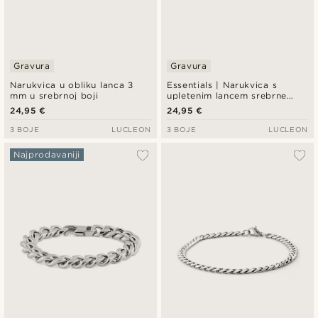
Gravura
Gravura
Narukvica u obliku lanca 3
Essentials | Narukvica s
mm u srebrnoj boji
upletenim lancem srebrne
boje, 2 mm
24,95 €
24,95 €
3 BOJE
LUCLEON
3 BOJE
LUCLEON
Najprodavaniji