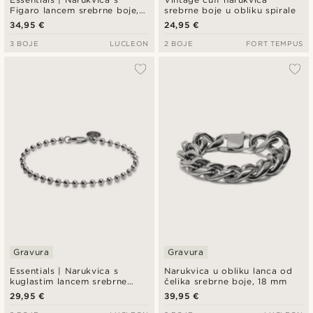
Figaro lancem srebrne boje, 6
srebrne boje u obliku spirale
mm
34,95 €
24,95 €
3 BOJE
LUCLEON
2 BOJE
FORT TEMPUS
Gravura
Gravura
Essentials | Narukvica s
Narukvica u obliku lanca od
kuglastim lancem srebrne
čelika srebrne boje, 18 mm
boje, 4 mm
29,95 €
39,95 €