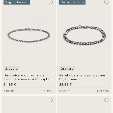
Najpopularnije
Najprodavaniji
Najprodavaniji
Najnovije
Najniža cijena
Najviša cijena
Gravura
Gravura
Narukvica u obliku lanca
Narukvica s lancem srebrne
debljine 4 mm u srebrnoj boji
boje 6 mm
24,95 €
29,95 €
3 BOJE
LUCLEON
3 BOJE
LUCLEON