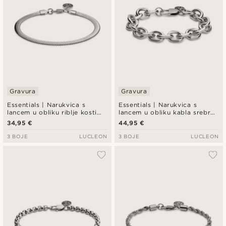
Gravura
Gravura
Essentials | Narukvica s
Essentials | Narukvica s
lancem u obliku riblje kosti
lancem u obliku kabla srebrne
srebrne boje, 5 mm
boje, 12 mm
34,95 €
44,95 €
3 BOJE
LUCLEON
3 BOJE
LUCLEON