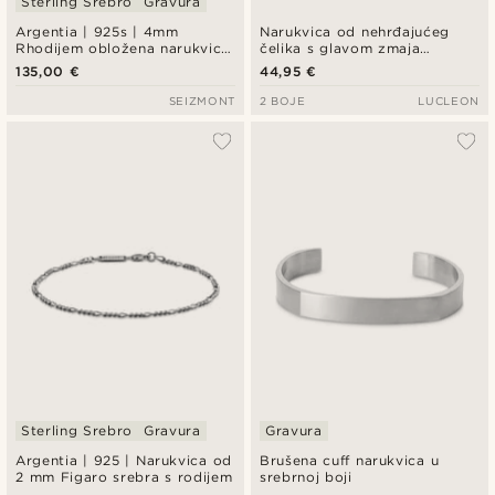
Sterling Srebro
Gravura
Argentia | 925s | 4mm
Narukvica od nehrđajućeg
Rhodijem obložena narukvica
čelika s glavom zmaja
od srebra
srebrne boje
135,00 €
44,95 €
SEIZMONT
2 BOJE
LUCLEON
Sterling Srebro
Gravura
Gravura
Argentia | 925 | Narukvica od
Brušena cuff narukvica u
2 mm Figaro srebra s rodijem
srebrnoj boji