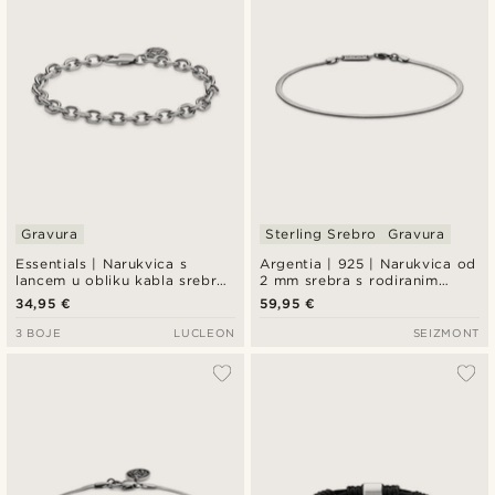
Gravura
Sterling Srebro
Gravura
Essentials | Narukvica s
Argentia | 925 | Narukvica od
lancem u obliku kabla srebrne
2 mm srebra s rodiranim
boje, 6 mm
uzorkom riblje kosti
34,95 €
59,95 €
3 BOJE
LUCLEON
SEIZMONT