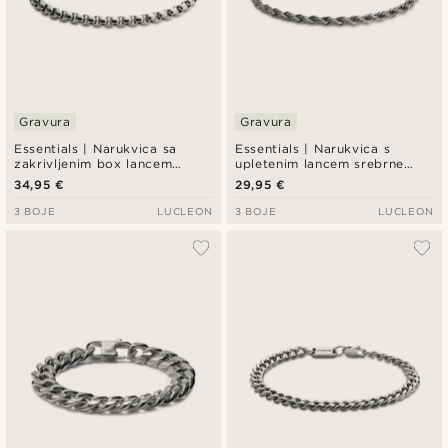
Gravura
Gravura
Essentials | Narukvica sa
Essentials | Narukvica s
zakrivljenim box lancem
upletenim lancem srebrne
srebrne boje, 5 mm
boje, 4 mm
34,95 €
29,95 €
3 BOJE
LUCLEON
3 BOJE
LUCLEON