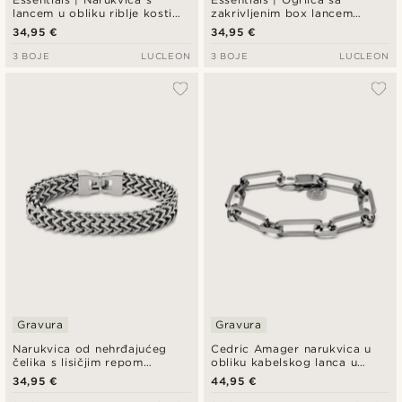
lancem u obliku riblje kosti
zakrivljenim box lancem
srebrne boje, 4 mm
srebrne boje, 3 mm
34,95 €
34,95 €
3 BOJE
LUCLEON
3 BOJE
LUCLEON
Gravura
Gravura
Narukvica od nehrđajućeg
Cedric Amager narukvica u
čelika s lisičjim repom
obliku kabelskog lanca u
srebrne boje
srebrnoj boji
34,95 €
44,95 €