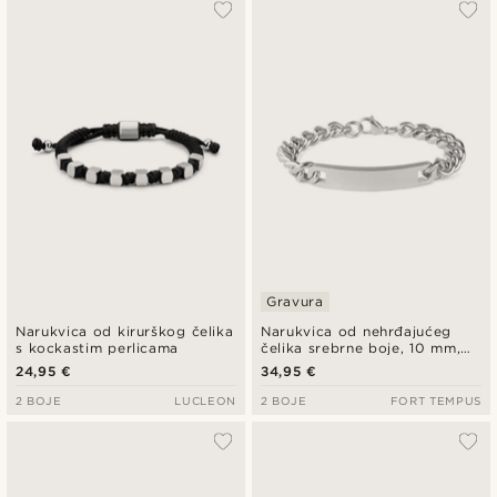
Gravura
Narukvica od kirurškog čelika
Narukvica od nehrđajućeg
s kockastim perlicama
čelika srebrne boje, 10 mm,
za identifikaciju
24,95 €
34,95 €
2 BOJE
LUCLEON
2 BOJE
FORT TEMPUS