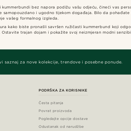
 kummerbundi bez napora podižu vašu odjeću, čineći vas personif
e samopouzdano i ugodno tijekom događaja. Bilo da pohađate vj
nje vašeg formalnog izgleda.
kstura kako biste pronašli savršen ružičasti kummerbund koji od
 Ostavite trajan dojam i pokažite svoj neizmjeran modni senzibi
vi saznaj za nove kolekcije, trendove i posebne ponude.
PODRŠKA ZA KORISNIKE
Česta pitanja
Povrat proizvoda
Pogledajte opcije dostave
Odustanak od narudžbe