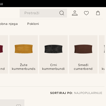
ke
Pretraži
obna njega
Pokloni
Žute
Crni
Smeđi
and
kummerbunds
kummerbundi
cumerbend
ku
SORTIRAJ PO:
NAJPOPULARNIJE
Najpopularnije