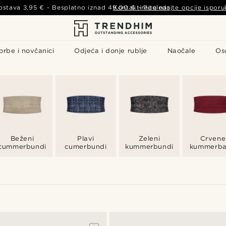
ostava
3,95 €
- Besplatno iznad
49,00 €
Kontaktirajte nas
-
Pogledajte opcije isporu
orbe i novčanici
Odjeća i donje rublje
Naočale
Os
Beženi
Plavi
Zeleni
Crvene
cummerbundi
cumerbundi
kummerbundi
kummerb