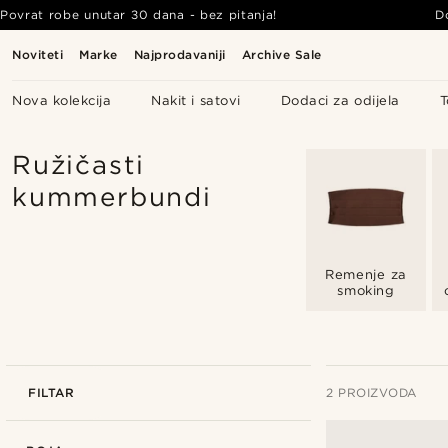
Povrat robe unutar 30 dana - bez pitanja!
D
Noviteti
Marke
Najprodavaniji
Archive Sale
Nova kolekcija
Nakit i satovi
Dodaci za odijela
T
Ružičasti
kummerbundi
Remenje za
smoking
FILTAR
2 PROIZVODA