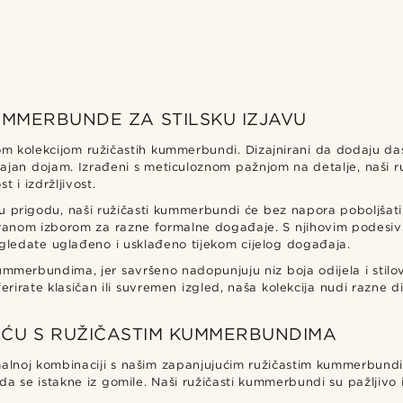
UMMERBUNDE ZA STILSKU IZJAVU
 kolekcijom ružičastih kummerbundi. Dizajnirani da dodaju dašak
trajan dojam. Izrađeni s meticuloznom pažnjom na detalje, naši 
t i izdržljivost.
nu prigodu, naši ružičasti kummerbundi će bez napora poboljšati
vestranom izborom za razne formalne događaje. S njihovim podes
izgledate uglađeno i usklađeno tijekom cijelog događaja.
mmerbundima, jer savršeno nadopunjuju niz boja odijela i stilov
ferirate klasičan ili suvremen izgled, naša kolekcija nudi razne 
EĆU S RUŽIČASTIM KUMMERBUNDIMA
ormalnoj kombinaciji s našim zapanjujućim ružičastim kummerbund
da se istakne iz gomile. Naši ružičasti kummerbundi su pažljivo i