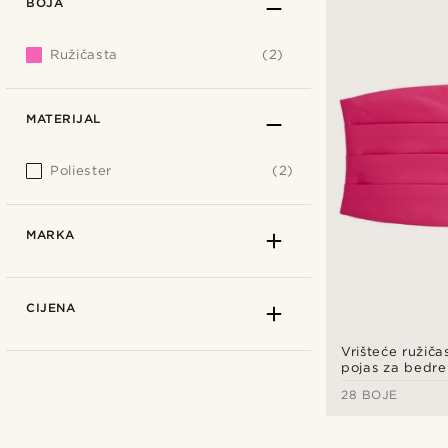
BOJA
Ružičasta
(2)
MATERIJAL
Poliester
(2)
MARKA
CIJENA
Vrišteće ružiča
pojas za bedr
28 BOJE