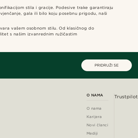
ikacijom stila i gracije. Podesive trake garantiraju
enčanje, gala ili bilo koju posebnu prigodu, naši
govara vašem osobnom stilu. Od klasičnog do
litet s našim izvanrednim ružičastim
PRIDRUŽI SE
O NAMA
Trustpilot
O nama
Karijera
Novi članci
Mediji