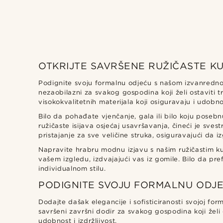
OTKRIJTE SAVRŠENE RUŽIČASTE K
Trendhim
(2)
Podignite svoju formalnu odjeću s našom izvanrednom
nezaobilazni za svakog gospodina koji želi ostaviti 
visokokvalitetnih materijala koji osiguravaju i udobnos
Bilo da pohađate vjenčanje, gala ili bilo koju poseb
ružičaste isijava osjećaj usavršavanja, čineći je s
pristajanje za sve veličine struka, osiguravajući da 
Napravite hrabru modnu izjavu s našim ružičastim ku
vašem izgledu, izdvajajući vas iz gomile. Bilo da pre
individualnom stilu.
PODIGNITE SVOJU FORMALNU ODJ
Dodajte dašak elegancije i sofisticiranosti svojoj f
savršeni završni dodir za svakog gospodina koji želi 
udobnost i izdržljivost.