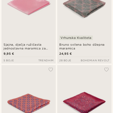
Vrhunska Kvaliteta
Sjajna, dječja ružičasta
Bruno svilena boho džepna
jednostavna maramica za
maramica
džep
9,95 €
24,95 €
5 BOJE
TRENDHIM
28 BOJE
BOHEMIAN REVOLT