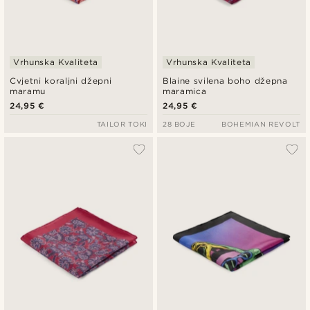
Vrhunska Kvaliteta
Vrhunska Kvaliteta
Cvjetni koraljni džepni
Blaine svilena boho džepna
maramu
maramica
24,95 €
24,95 €
TAILOR TOKI
28 BOJE
BOHEMIAN REVOLT