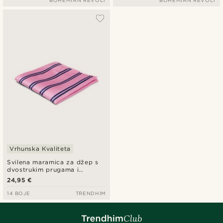
BOHEMIAN REVOLT
BOHEMIAN REVOLT
Vrhunska Kvaliteta
Svilena maramica za džep s
dvostrukim prugama i
tamnoplavom ružičastom
24,95 €
bojom
14 BOJE
TRENDHIM