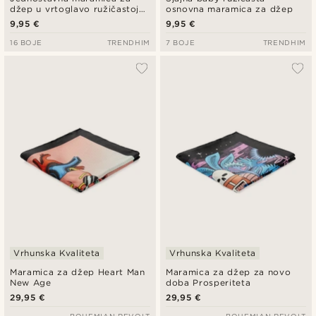
džep u vrtoglavo ružičastoj
osnovna maramica za džep
verziji 2
9,95 €
9,95 €
16 BOJE
TRENDHIM
7 BOJE
TRENDHIM
Vrhunska Kvaliteta
Vrhunska Kvaliteta
Maramica za džep Heart Man
Maramica za džep za novo
New Age
doba Prosperiteta
29,95 €
29,95 €