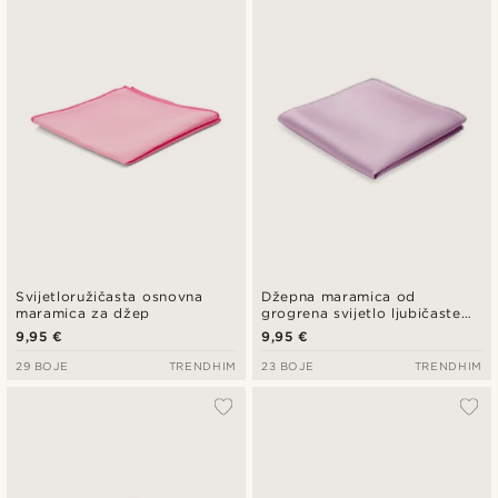
Najnovije
Najniža cijena
Najviša cijena
Svijetloružičasta osnovna
Džepna maramica od
maramica za džep
grogrena svijetlo ljubičaste
boje
9,95 €
9,95 €
29 BOJE
TRENDHIM
23 BOJE
TRENDHIM