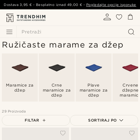
Dostava
3,95 €
- Besplatno iznad
49,00 €
-
Pogledajte opcije isporuke
Pretraži
Ružičaste marame za džep
Maramice za
Crne
Plave
Crvene
džep
maramice za
maramice za
džepne
džep
džep
maramic
29 Proizvoda
FILTAR
SORTIRAJ PO
Najpopularnije