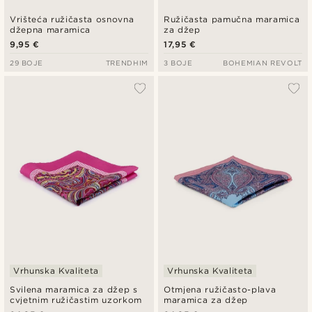
Vrišteća ružičasta osnovna
Ružičasta pamučna maramica
džepna maramica
za džep
9,95 €
17,95 €
29 BOJE
TRENDHIM
3 BOJE
BOHEMIAN REVOLT
Vrhunska Kvaliteta
Vrhunska Kvaliteta
Svilena maramica za džep s
Otmjena ružičasto-plava
cvjetnim ružičastim uzorkom
maramica za džep