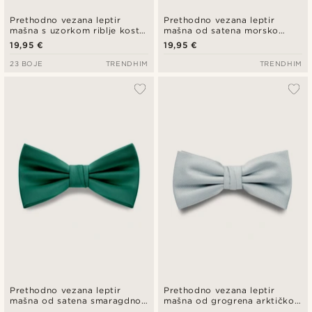
Prethodno vezana leptir
Prethodno vezana leptir
mašna s uzorkom riblje kosti
mašna od satena morsko
u svjetlosmeđoj boji
zelene boje
19,95 €
19,95 €
23 BOJE
TRENDHIM
TRENDHIM
Prethodno vezana leptir
Prethodno vezana leptir
mašna od satena smaragdno
mašna od grogrena arktičko
zelene boje
plave boje