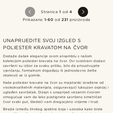
Stranica
1
od
4
Prikazano
1-60
od
231
proizvoda
UNAPRIJEDITE SVOJ IZGLED S
POLIESTER KRAVATOM NA ČVOR
Dodajte dašak elegancije svom ansamblu s našom
kolekcijom poliester kravata na čvor. Ovi svestrani dodaci
savršeni su izbor za svaku priliku, bilo da prisustvujete
vjenčanju, formalnom događaju ili jednostavno želite
istaknuti se iz gomile.
Naše poliester kravate na čvor su majstorski izrađene od
visokokvalitetnih materijala, osiguravajući luksuzan osjećaj i
uglađen završetak. Dizajn s unaprijed vezanim čvorom
omogućuje vam da lako postignete savršeno simetričan
čvor svaki put, štedeći vam dragocjeno vrijeme i trud.
Birajte između širokog spektra boja i uzoraka kako biste