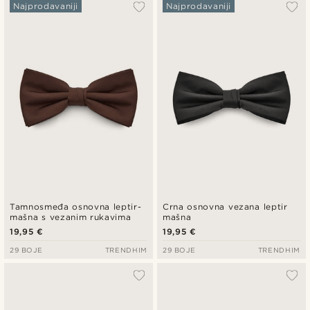
Najpopularnije
Najprodavaniji
Najprodavaniji
Najnovije
Najniža cijena
Najviša cijena
Tamnosmeđa osnovna leptir-
Crna osnovna vezana leptir
mašna s vezanim rukavima
mašna
19,95 €
19,95 €
29 BOJE
TRENDHIM
29 BOJE
TRENDHIM