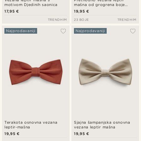
motivom Djedinih saonica
mašna od grogrena boje
konjaka
17,95 €
19,95 €
TRENDHIM
23 BOJE
TRENDHIM
Najprodavaniji
Najprodavaniji
Terakota osnovna vezana
Sjajna šampanjska osnovna
leptir-mašna
vezana leptir mašna
19,95 €
19,95 €