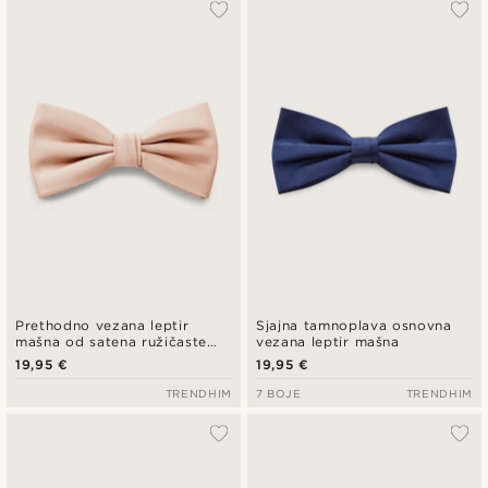
Prethodno vezana leptir
Sjajna tamnoplava osnovna
mašna od satena ružičaste
vezana leptir mašna
boje
19,95 €
19,95 €
TRENDHIM
7 BOJE
TRENDHIM