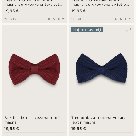
mašna od grogrena terakota
mašna od grogrena svijetlo
boje
zelene boje
19,95 €
19,95 €
23 BOJE
TRENDHIM
23 BOJE
TRENDHIM
Najprodavaniji
Bordo pletena vezana leptir
Tamnoplava pletena vezana
mašna
leptir mašna
19,95 €
19,95 €