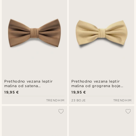
Prethodno vezana leptir
Prethodno vezana leptir
mašna od satena
mašna od grogrena boje
svjetlosmeđe boje
šampanjca
19,95 €
19,95 €
TRENDHIM
23 BOJE
TRENDHIM