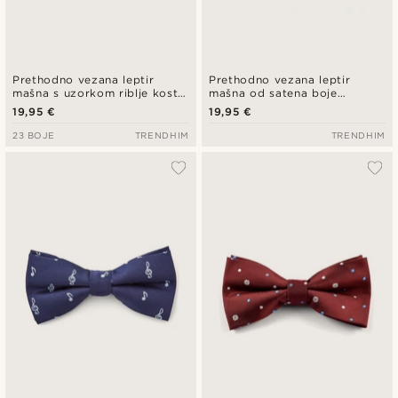
Prethodno vezana leptir
Prethodno vezana leptir
mašna s uzorkom riblje kosti
mašna od satena boje
u bijeloj boji
konjaka
19,95 €
19,95 €
23 BOJE
TRENDHIM
TRENDHIM