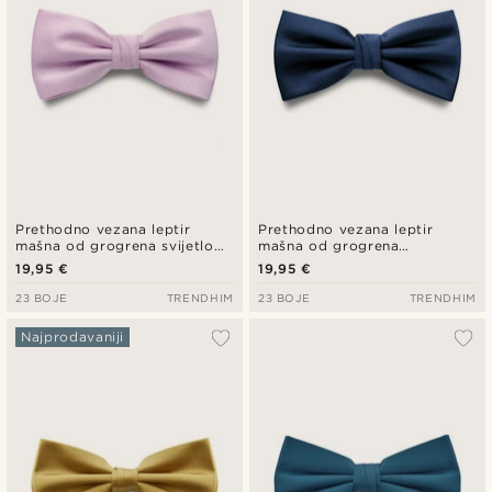
Prethodno vezana leptir
Prethodno vezana leptir
mašna od grogrena svijetlo
mašna od grogrena
ljubičaste boje
mornarsko plave boje
19,95 €
19,95 €
23 BOJE
TRENDHIM
23 BOJE
TRENDHIM
Najprodavaniji