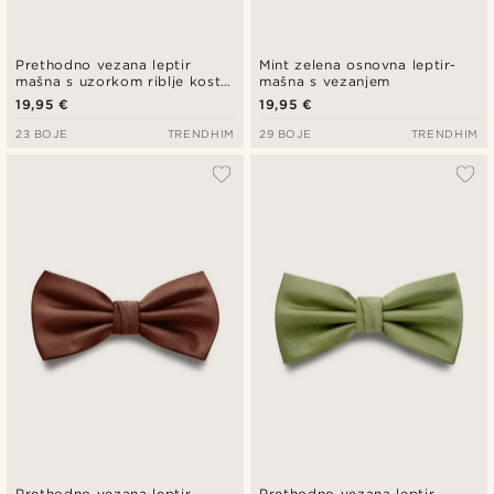
Prethodno vezana leptir
Mint zelena osnovna leptir-
mašna s uzorkom riblje kosti
mašna s vezanjem
u crnoj boji
19,95 €
19,95 €
23 BOJE
TRENDHIM
29 BOJE
TRENDHIM
Prethodno vezana leptir
Prethodno vezana leptir