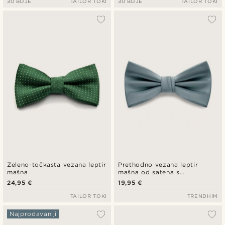
30 BOJE
TAILOR TOKI
30 BOJE
TAILOR TOKI
Zeleno-točkasta vezana leptir
Prethodno vezana leptir
mašna
mašna od satena s
dijamantnim vrhovima boje
24,95 €
19,95 €
sivog dima
TAILOR TOKI
TRENDHIM
Najprodavaniji