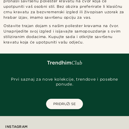
pronašli savršenu poliester kravatu na čvor koja će
upotpuniti vaš osobni stil. Bez obzira preferirate li klasičnu
crnu kravatu za bezvremenski izgled ili živopisan uzorak za
hrabar izjav, imamo savršenu opciju za vas.
Ostavite trajan dojam s našim poliester kravama na čvor.
Unaprijedite svoj izgled i isijavajte samopouzdanje s ovim
stiliziranim dodacima. Kupujte sada i otkrijte savršenu
kravatu koja će upotpuniti vašu odjeću.
Prvi saznaj za nove kolekcije, trendove i posebne
ponude.
PRIDRUŽI SE
INSTAGRAM