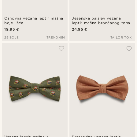
Osnovna vezana leptir mašna
Jesenska paisley vezana
boje lišća
leptir mašna brončanog tona
19,95 €
24,95 €
29 BOJE
TRENDHIM
TAILOR TOKI
Vezana leptir mašna s
Prethodno vezana leptir