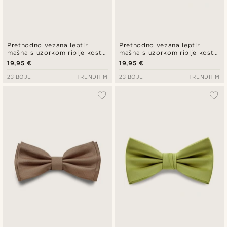
Prethodno vezana leptir
Prethodno vezana leptir
mašna s uzorkom riblje kosti
mašna s uzorkom riblje kosti
u boji terakote
u tamnoplavoj boji
19,95 €
19,95 €
23 BOJE
TRENDHIM
23 BOJE
TRENDHIM