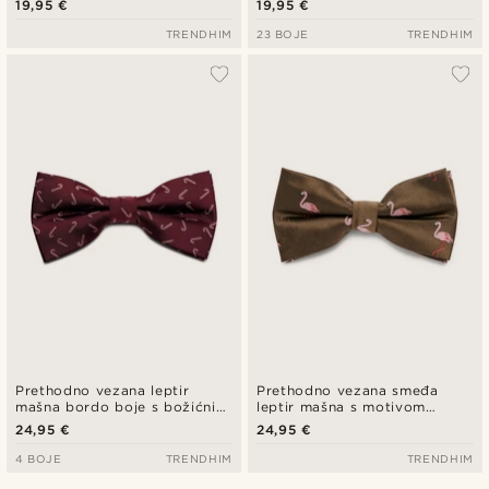
19,95 €
19,95 €
TRENDHIM
23 BOJE
TRENDHIM
Prethodno vezana leptir
Prethodno vezana smeđa
mašna bordo boje s božićnim
leptir mašna s motivom
slatkišem
ružičastih plamenaca
24,95 €
24,95 €
4 BOJE
TRENDHIM
TRENDHIM