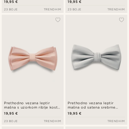
19,95 €
19,95 €
23 BOJE
TRENDHIM
23 BOJE
TRENDHIM
Prethodno vezana leptir
Prethodno vezana leptir
mašna s uzorkom riblje kosti
mašna od satena srebrne
u ružičastoj boji
nijanse
19,95 €
19,95 €
23 BOJE
TRENDHIM
TRENDHIM