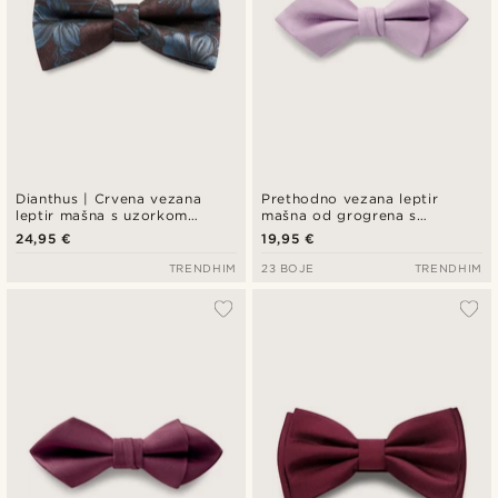
Dianthus | Crvena vezana
Prethodno vezana leptir
leptir mašna s uzorkom
mašna od grogrena s
plavog cvijeta
dijamantnim vrhovima svijetlo
24,95 €
19,95 €
ljubičaste boje
TRENDHIM
23 BOJE
TRENDHIM