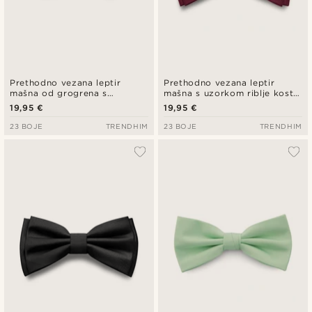
Prethodno vezana leptir
Prethodno vezana leptir
mašna od grogrena s
mašna s uzorkom riblje kosti
dijamantnim vrhovima
u bordo boji
19,95 €
19,95 €
grimizne boje
23 BOJE
TRENDHIM
23 BOJE
TRENDHIM