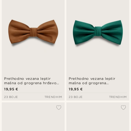
Prethodno vezana leptir
Prethodno vezana leptir
mašna od grogrena hrđavo
mašna od grogrena
narančaste boje
smaragdno zelene boje
19,95 €
19,95 €
23 BOJE
TRENDHIM
23 BOJE
TRENDHIM