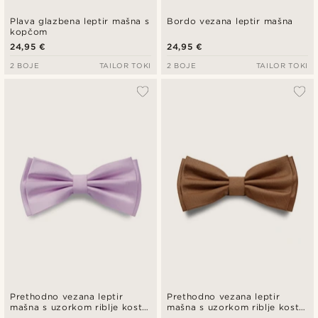
Plava glazbena leptir mašna s
Bordo vezana leptir mašna
kopčom
24,95 €
24,95 €
2 BOJE
TAILOR TOKI
2 BOJE
TAILOR TOKI
Prethodno vezana leptir
Prethodno vezana leptir
mašna s uzorkom riblje kosti
mašna s uzorkom riblje kosti
u svijetloljubičastoj boji
u hrđavo smeđoj boji