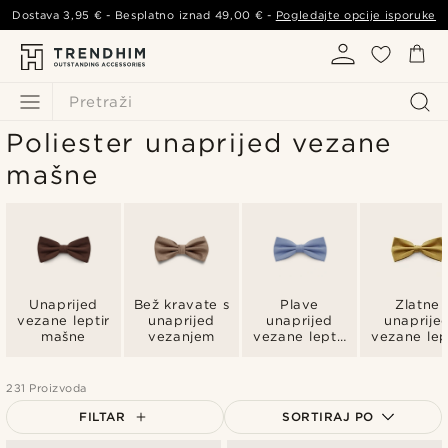
Dostava
3,95 €
- Besplatno iznad
49,00 €
-
Pogledajte opcije isporuke
Pretraži
Poliester unaprijed vezane
mašne
Unaprijed
Bež kravate s
Plave
Zlatne
vezane leptir
unaprijed
unaprijed
unaprije
mašne
vezanjem
vezane leptir
vezane lep
mašne
marame
231 Proizvoda
FILTAR
SORTIRAJ PO