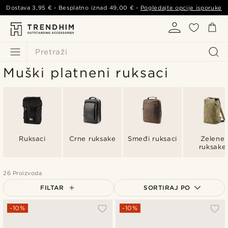
Dostava
3,95 €
- Besplatno iznad
49,00 €
-
Pogledajte opcije isporuke
Pretraži
Muški platneni ruksaci
Ruksaci
Crne ruksake
Smeđi ruksaci
Zelene
ruksake
26 Proizvoda
FILTAR
SORTIRAJ PO
Najpopularnije
-10%
-10%
Najnovije