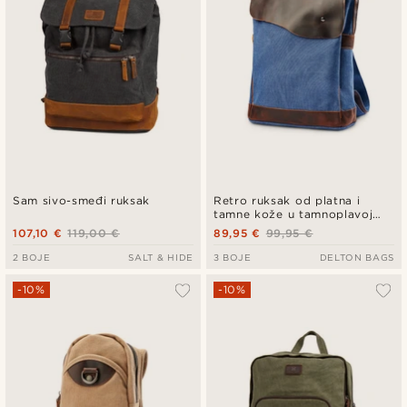
Sam sivo-smeđi ruksak
Retro ruksak od platna i
tamne kože u tamnoplavoj
boji
107,10 €
119,00 €
89,95 €
99,95 €
2 BOJE
SALT & HIDE
3 BOJE
DELTON BAGS
-10%
-10%