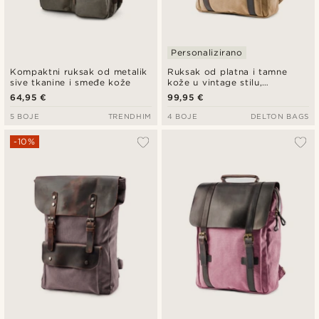
Personalizirano
Kompaktni ruksak od metalik
Ruksak od platna i tamne
sive tkanine i smeđe kože
kože u vintage stilu,
svjetlosmeđi
64,95 €
99,95 €
5 BOJE
TRENDHIM
4 BOJE
DELTON BAGS
-10%