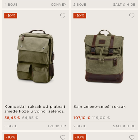
4 BOJE
CONVEY
2 BOJE
SALT & HIDE
-10%
-10%
Kompaktni ruksak od platna i
Sam zeleno-smeđi ruksak
smeđe kože u vojnoj zelenoj
boji
58,45 €
64,95 €
107,10 €
119,00 €
5 BOJE
TRENDHIM
2 BOJE
SALT & HIDE
-10%
-10%