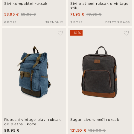
Sivi kompaktni ruksak
Sivi platneni ruksak u vintage
stilu
53,95 €
59,95 €
71,95 €
79,95 €
6 BOJE
TRENDHIM
3 BOJE
DELTON BAGS
-10%
Robusni vintage plavi ruksak
Sagan sivo-smeđi ruksak
od platna i kože
99,95 €
121,50 €
135,00 €