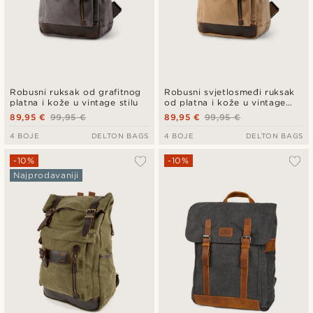
Robusni ruksak od grafitnog
Robusni svjetlosmeđi ruksak
platna i kože u vintage stilu
od platna i kože u vintage
stilu
89,95 €
99,95 €
89,95 €
99,95 €
4 BOJE
DELTON BAGS
4 BOJE
DELTON BAGS
-10%
-10%
Najprodavaniji