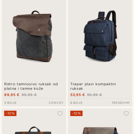
Retro tamnosivo ruksak od
Traper plavi kompaktni
platna i tamne kože
ruksak
89,95 €
99,95 €
53,95 €
59,95 €
3 BOJE
CONVEY
6 BOJE
TRENDHIM
-10%
-10%