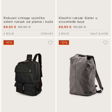
Robusni vintage vojničko
Klasični ruksak Slater u
zeleni ruksak od platna i kože
sivosmeđe boje
89,95 €
99,95 €
89,95 €
99,95 €
4 BOJE
CONVEY
2 BOJE
SALT & HIDE
-10%
-10%