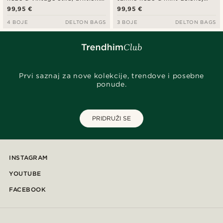
plave boje
boji
99,95 €
99,95 €
4 BOJE
DELTON BAGS
3 BOJE
DELTON BAGS
Prvi saznaj za nove kolekcije, trendove i posebne
ponude.
PRIDRUŽI SE
INSTAGRAM
YOUTUBE
FACEBOOK