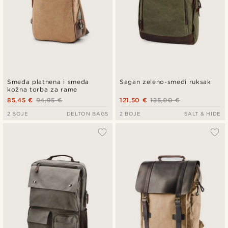
Smeđa platnena i smeđa
Sagan zeleno-smeđi ruksak
kožna torba za rame
85,45 €
94,95 €
121,50 €
135,00 €
2 BOJE
DELTON BAGS
2 BOJE
SALT & HIDE