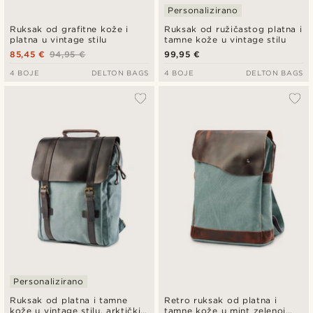
Personalizirano
Ruksak od grafitne kože i
Ruksak od ružičastog platna i
platna u vintage stilu
tamne kože u vintage stilu
85,45 €
94,95 €
99,95 €
4 BOJE
DELTON BAGS
4 BOJE
DELTON BAGS
Personalizirano
Ruksak od platna i tamne
Retro ruksak od platna i
kože u vintage stilu, arktički
tamne kože u mint zelenoj