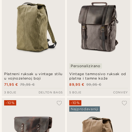
Najniža cijena
Najviša cijena
Personalizirano
Platneni ruksak u vintage stilu
Vintage tamnosivo ruksak od
u vojnozelenoj boji
platna i tamne kože
71,95 €
79,95 €
89,95 €
99,95 €
3 BOJE
DELTON BAGS
5 BOJE
CONVEY
-10%
-10%
Najprodavaniji