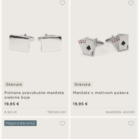
Najpopularnije
Najnovije
Najniža cijena
Najviša cijena
Gravura
Gravura
Polirane pravokutne manžete
Manžete s motivom pokera
srebrne boje
19,95 €
19,95 €
8 BOJE
TRENDHIM
WARREN ASHER
Najprodavaniji