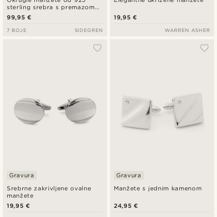
sterling srebra s premazom
od rodija i umetkom od
99,95 €
19,95 €
oniksa
7 BOJE
SIDEGREN
WARREN ASHER
Gravura
Gravura
Srebrne zakrivljene ovalne
Manžete s jednim kamenom
manžete
19,95 €
24,95 €