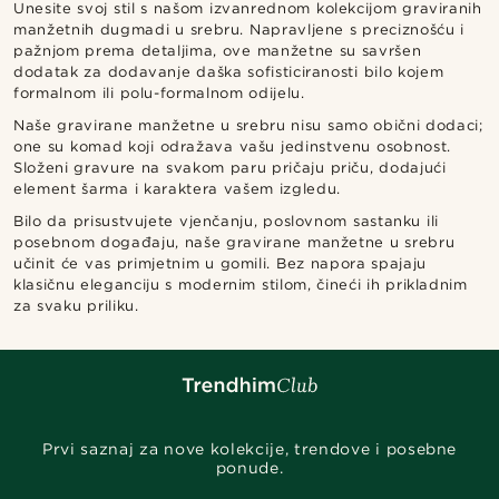
Unesite svoj stil s našom izvanrednom kolekcijom graviranih
manžetnih dugmadi u srebru. Napravljene s preciznošću i
pažnjom prema detaljima, ove manžetne su savršen
dodatak za dodavanje daška sofisticiranosti bilo kojem
formalnom ili polu-formalnom odijelu.
Naše gravirane manžetne u srebru nisu samo obični dodaci;
one su komad koji odražava vašu jedinstvenu osobnost.
Složeni gravure na svakom paru pričaju priču, dodajući
element šarma i karaktera vašem izgledu.
Bilo da prisustvujete vjenčanju, poslovnom sastanku ili
posebnom događaju, naše gravirane manžetne u srebru
učinit će vas primjetnim u gomili. Bez napora spajaju
klasičnu eleganciju s modernim stilom, čineći ih prikladnim
za svaku priliku.
Prvi saznaj za nove kolekcije, trendove i posebne
ponude.