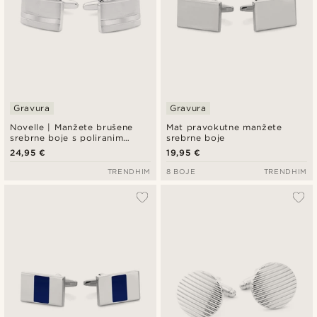
Gravura
Gravura
Novelle | Manžete brušene
Mat pravokutne manžete
srebrne boje s poliranim
srebrne boje
detaljima
24,95 €
19,95 €
TRENDHIM
8 BOJE
TRENDHIM