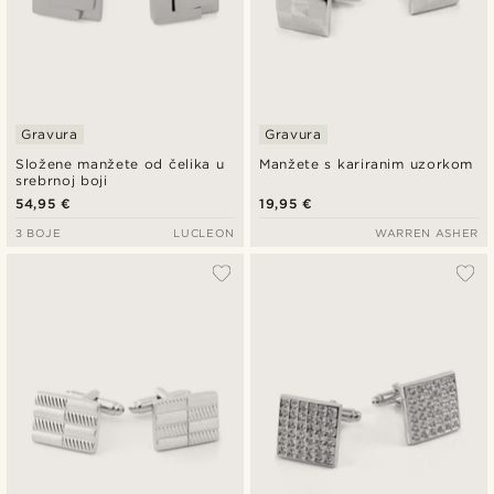
Gravura
Gravura
Složene manžete od čelika u
Manžete s kariranim uzorkom
srebrnoj boji
54,95 €
19,95 €
3 BOJE
LUCLEON
WARREN ASHER