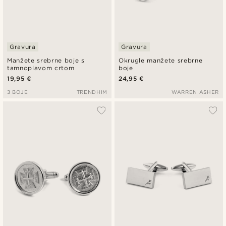
Gravura
Gravura
Manžete srebrne boje s
Okrugle manžete srebrne
tamnoplavom crtom
boje
19,95 €
24,95 €
3 BOJE
TRENDHIM
WARREN ASHER