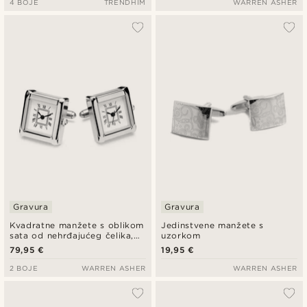
4 BOJE
TRENDHIM
WARREN ASHER
Gravura
Gravura
Kvadratne manžete s oblikom
Jedinstvene manžete s
sata od nehrđajućeg čelika,
uzorkom
srebrne boje
79,95 €
19,95 €
2 BOJE
WARREN ASHER
WARREN ASHER