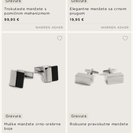
Gravura
Gravura
Trokutaste manžete s
Elegantne manžete sa crnom
pomičnim mehanizmom
prugom
99,95 €
19,95 €
WARREN ASHER
WARREN ASHER
Gravura
Gravura
Muške manžete crno-srebrne
Robusne pravokutne manžete
boje