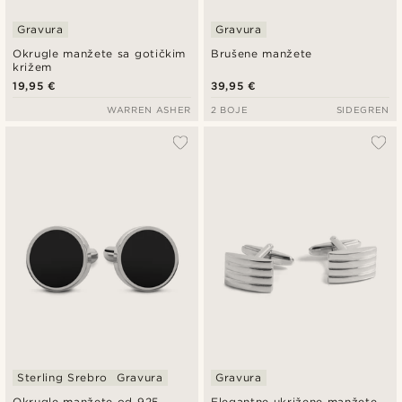
Gravura
Gravura
Okrugle manžete sa gotičkim
Brušene manžete
križem
19,95 €
39,95 €
WARREN ASHER
2 BOJE
SIDEGREN
Sterling Srebro
Gravura
Gravura
Okrugle manžete od 925
Elegantne ukrižene manžete