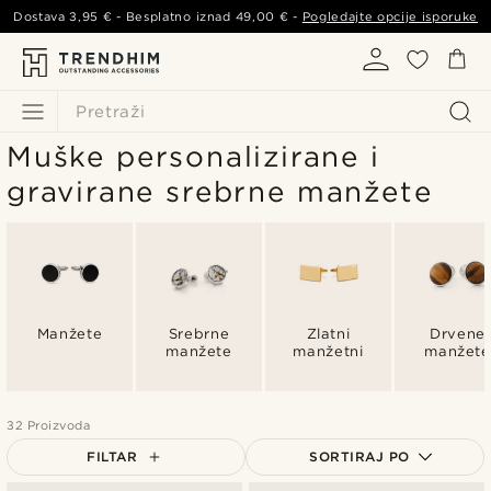
Dostava
3,95 €
- Besplatno iznad
49,00 €
-
Pogledajte opcije isporuke
Pretraži
Muške personalizirane i
gravirane srebrne manžete
Manžete
Srebrne
Zlatni
Drvene
manžete
manžetni
manžete
32 Proizvoda
FILTAR
SORTIRAJ PO