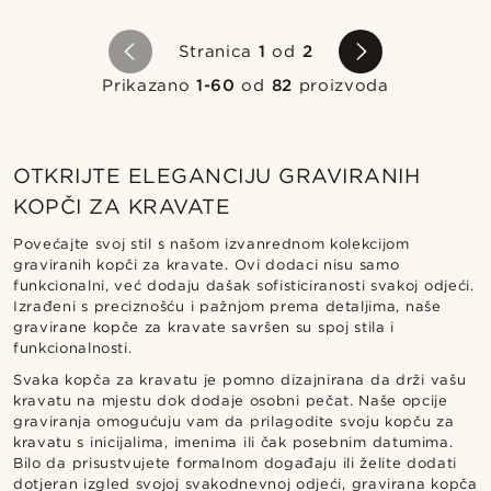
Stranica
1
od
2
Prikazano
1-60
od
82
proizvoda
OTKRIJTE ELEGANCIJU GRAVIRANIH
KOPČI ZA KRAVATE
Povećajte svoj stil s našom izvanrednom kolekcijom
graviranih kopči za kravate. Ovi dodaci nisu samo
funkcionalni, već dodaju dašak sofisticiranosti svakoj odjeći.
Izrađeni s preciznošću i pažnjom prema detaljima, naše
gravirane kopče za kravate savršen su spoj stila i
funkcionalnosti.
Svaka kopča za kravatu je pomno dizajnirana da drži vašu
kravatu na mjestu dok dodaje osobni pečat. Naše opcije
graviranja omogućuju vam da prilagodite svoju kopču za
kravatu s inicijalima, imenima ili čak posebnim datumima.
Bilo da prisustvujete formalnom događaju ili želite dodati
dotjeran izgled svojoj svakodnevnoj odjeći, gravirana kopča