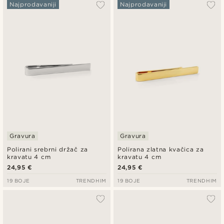
Najpopularnije
Najprodavaniji
Najprodavaniji
Najnovije
Najniža cijena
Najviša cijena
Gravura
Gravura
Polirani srebrni držač za
Polirana zlatna kvačica za
kravatu 4 cm
kravatu 4 cm
24,95 €
24,95 €
19 BOJE
TRENDHIM
19 BOJE
TRENDHIM