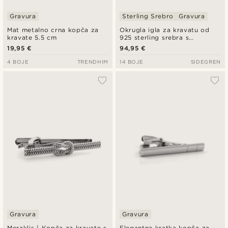
Gravura
Sterling Srebro
Gravura
Mat metalno crna kopča za
Okrugla igla za kravatu od
kravate 5.5 cm
925 sterling srebra s
premazom od rodija
19,95 €
94,95 €
4 BOJE
TRENDHIM
14 BOJE
SIDEGREN
Gravura
Gravura
Meraklis | Kopča za kravate s
Elegantna kratka kopča za