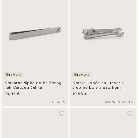
Gravura
Gravura
Kravatna šipka od brušenog
Kratka kopča za kravatu
nehrđajućeg čelika
srebrne boje s uzorkom
ključa
39,95 €
19,95 €
SIDEGREN
WARREN ASHER