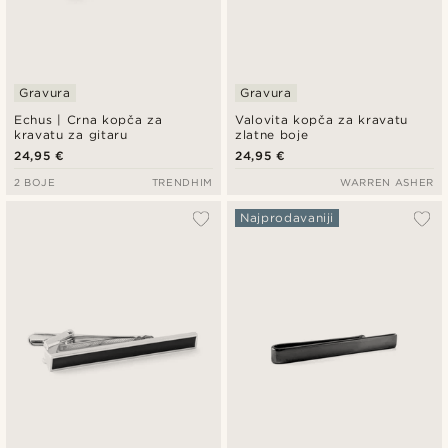
Gravura
Gravura
Echus | Crna kopča za
Valovita kopča za kravatu
kravatu za gitaru
zlatne boje
24,95 €
24,95 €
2 BOJE
TRENDHIM
WARREN ASHER
Najprodavaniji