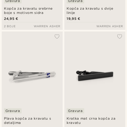
Gravura
Gravura
Kopča za kravatu srebrne
Kopča za kravatu s dvije
boje s motivom sidra
linije
24,95 €
19,95 €
2 BOJE
WARREN ASHER
WARREN ASHER
Gravura
Gravura
Plava kopča za kravatu s
Kratka mat crna kopča za
detaljima
kravatu