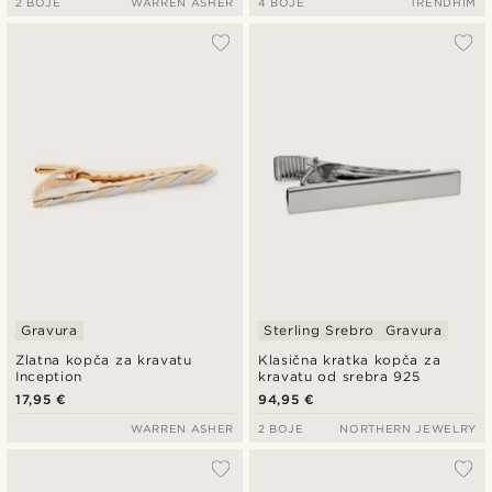
2 BOJE
WARREN ASHER
4 BOJE
TRENDHIM
Gravura
Sterling Srebro
Gravura
Zlatna kopča za kravatu
Klasična kratka kopča za
Inception
kravatu od srebra 925
17,95 €
94,95 €
WARREN ASHER
2 BOJE
NORTHERN JEWELRY