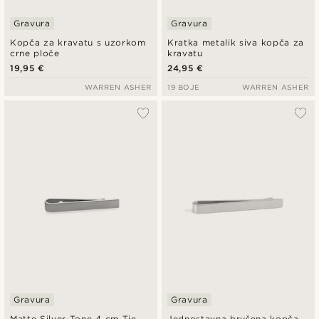
Gravura
Gravura
Kopča za kravatu s uzorkom
Kratka metalik siva kopča za
crne ploče
kravatu
19,95 €
24,95 €
WARREN ASHER
19 BOJE
WARREN ASHER
Gravura
Gravura
Matte Silver-Tone 4 cm Tie
Jednostavna brušena kopča