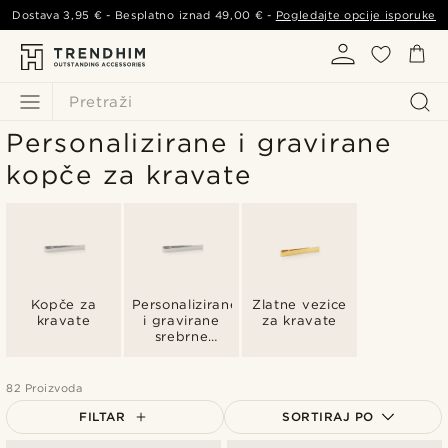
Dostava
3,95 €
- Besplatno iznad
49,00 €
-
Pogledajte opcije isporuke
Pretraži
Personalizirane i gravirane
kopče za kravate
Kopče za
Personalizirane
Zlatne vezice
kravate
i gravirane
za kravate
srebrne
kopče za
kravatu
82 Proizvoda
FILTAR
SORTIRAJ PO