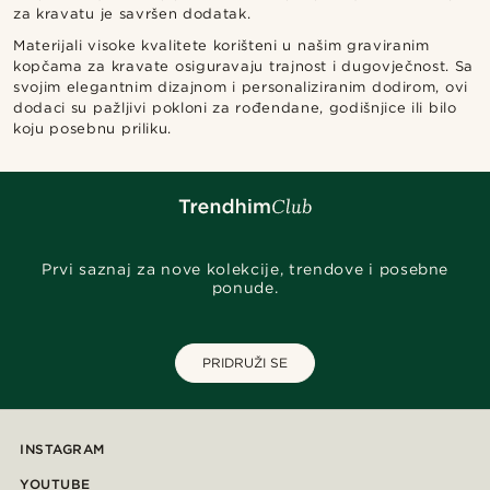
za kravatu je savršen dodatak.
Materijali visoke kvalitete korišteni u našim graviranim
kopčama za kravate osiguravaju trajnost i dugovječnost. Sa
svojim elegantnim dizajnom i personaliziranim dodirom, ovi
dodaci su pažljivi pokloni za rođendane, godišnjice ili bilo
koju posebnu priliku.
Prvi saznaj za nove kolekcije, trendove i posebne
ponude.
PRIDRUŽI SE
INSTAGRAM
YOUTUBE