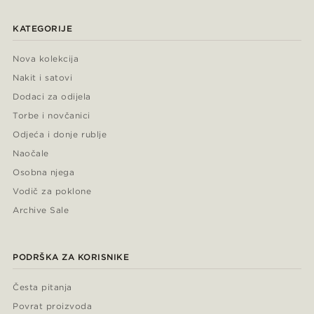
KATEGORIJE
Nova kolekcija
Nakit i satovi
Dodaci za odijela
Torbe i novčanici
Odjeća i donje rublje
Naočale
Osobna njega
Vodič za poklone
Archive Sale
PODRŠKA ZA KORISNIKE
Česta pitanja
Povrat proizvoda