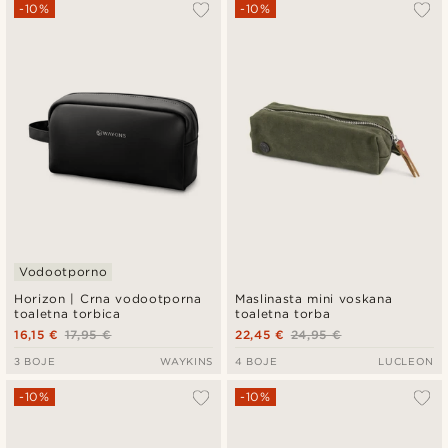
Najpopularnije
-10%
-10%
Najnovije
Najniža cijena
Najviša cijena
Vodootporno
Horizon | Crna vodootporna
Maslinasta mini voskana
toaletna torbica
toaletna torba
16,15 €
17,95 €
22,45 €
24,95 €
3 BOJE
WAYKINS
4 BOJE
LUCLEON
-10%
-10%