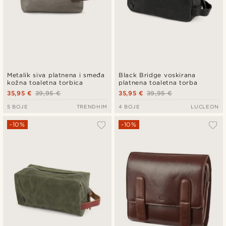
Metalik siva platnena i smeđa
Black Bridge voskirana
kožna toaletna torbica
platnena toaletna torba
35,95 €
39,95 €
35,95 €
39,95 €
5 BOJE
TRENDHIM
4 BOJE
LUCLEON
-10%
-10%