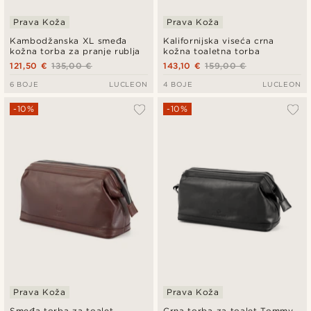
Prava Koža
Prava Koža
Kambodžanska XL smeđa
Kalifornijska viseća crna
kožna torba za pranje rublja
kožna toaletna torba
121,50 €
135,00 €
143,10 €
159,00 €
6 BOJE
LUCLEON
4 BOJE
LUCLEON
-10%
-10%
Prava Koža
Prava Koža
Smeđa torba za toalet
Crna torba za toalet Tommy