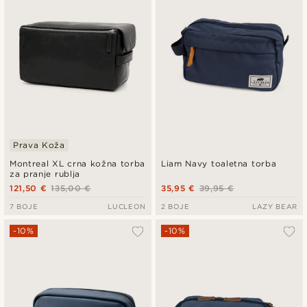
Prava Koža
Montreal XL crna kožna torba
Liam Navy toaletna torba
za pranje rublja
121,50 €
135,00 €
35,95 €
39,95 €
7 BOJE
LUCLEON
2 BOJE
LAZY BEAR
-10%
-10%