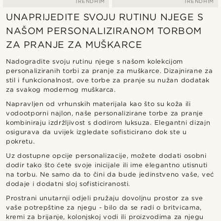
TRENDHIM
TRENDHIM
UNAPRIJEDITE SVOJU RUTINU NJEGE S
NAŠOM PERSONALIZIRANOM TORBOM
ZA PRANJE ZA MUŠKARCE
Nadogradite svoju rutinu njege s našom kolekcijom
personaliziranih torbi za pranje za muškarce. Dizajnirane za
stil i funkcionalnost, ove torbe za pranje su nužan dodatak
za svakog modernog muškarca.
Napravljen od vrhunskih materijala kao što su koža ili
vodootporni najlon, naše personalizirane torbe za pranje
kombiniraju izdržljivost s dodirom luksuza. Elegantni dizajn
osigurava da uvijek izgledate sofisticirano dok ste u
pokretu.
Uz dostupne opcije personalizacije, možete dodati osobni
dodir tako što ćete svoje inicijale ili ime elegantno utisnuti
na torbu. Ne samo da to čini da bude jedinstveno vaše, već
dodaje i dodatni sloj sofisticiranosti.
Prostrani unutarnji odjeli pružaju dovoljnu prostor za sve
vaše potrepštine za njegu - bilo da se radi o britvicama,
kremi za brijanje, kolonjskoj vodi ili proizvodima za njegu