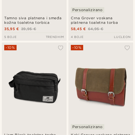
Personalizirano
Tamno siva platnena i smeđa
Crna Grover voskana
kožna toaletna torbica
platnena toaletna torba
35,95 €
39,95 €
58,45 €
64,95 €
5 BOJE
TRENDHIM
4 BOJE
LUCLEON
-10%
-10%
Personalizirano
Liam Black toaletna torba
Kaki Grover voskana platnena