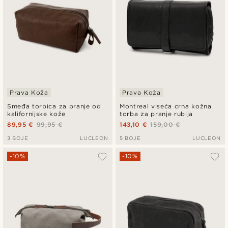
Prava Koža
Prava Koža
Smeđa torbica za pranje od
Montreal viseća crna kožna
kalifornijske kože
torba za pranje rublja
89,95 €
99,95 €
143,10 €
159,00 €
3 BOJE
LUCLEON
5 BOJE
LUCLEON
-10%
-10%