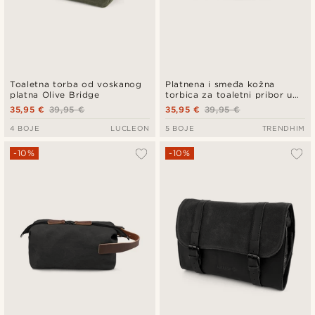
Toaletna torba od voskanog
Platnena i smeđa kožna
platna Olive Bridge
torbica za toaletni pribor u
vojno zelenoj boji
35,95 €
39,95 €
35,95 €
39,95 €
4 BOJE
LUCLEON
5 BOJE
TRENDHIM
-10%
-10%