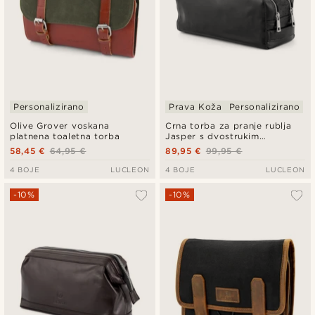
Personalizirano
Prava Koža
Personalizirano
Olive Grover voskana
Crna torba za pranje rublja
platnena toaletna torba
Jasper s dvostrukim
patentnim zatvaračem
58,45 €
64,95 €
89,95 €
99,95 €
4 BOJE
LUCLEON
4 BOJE
LUCLEON
-10%
-10%