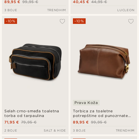
89,95 €
99,95 €
40,45 €
44,95 €
3 BOJE
TRENDHIM
LUCLEON
-10%
-10%
Prava Koža
Selah crno-smeđa toaletna
Torbica za toaletne
torba od tarpaulina
potrepštine od punozrnate
kože bivola tamnosmeđe boje
71,95 €
79,95 €
89,95 €
99,95 €
2 BOJE
SALT & HIDE
3 BOJE
TRENDHIM