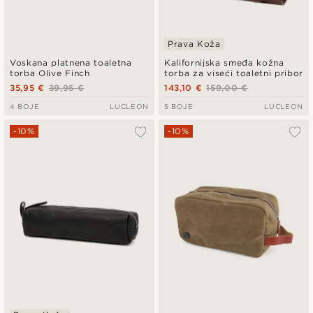
Prava Koža
Voskana platnena toaletna
Kalifornijska smeđa kožna
torba Olive Finch
torba za viseći toaletni pribor
35,95 €
39,95 €
143,10 €
159,00 €
4 BOJE
LUCLEON
5 BOJE
LUCLEON
-10%
-10%