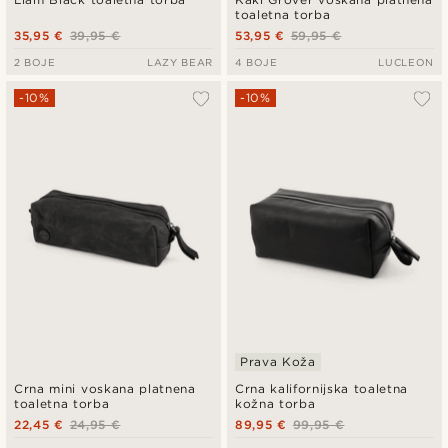
toaletna torba
35,95 €
39,95 €
53,95 €
59,95 €
2 BOJE
LAZY BEAR
4 BOJE
LUCLEON
-10%
-10%
Prava Koža
Crna mini voskana platnena
Crna kalifornijska toaletna
toaletna torba
kožna torba
22,45 €
24,95 €
89,95 €
99,95 €