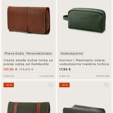
Prava Koža
Personalizirano
Vodootporno
Viseća smeđa kožna torba za
Horizon | Maslinasto zelena
pranje rublja od Kambodže
vodootporna toaletna torbica
157,50 €
175,00 €
17,95 €
2 BOJE
LUCLEON
3 BOJE
WAYKINS
-10%
-10%