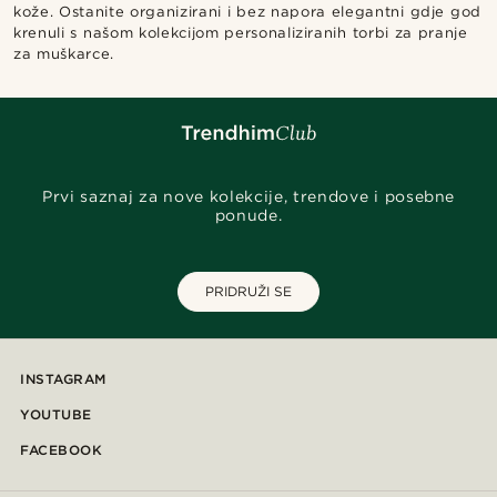
kože. Ostanite organizirani i bez napora elegantni gdje god
krenuli s našom kolekcijom personaliziranih torbi za pranje
za muškarce.
Prvi saznaj za nove kolekcije, trendove i posebne
ponude.
PRIDRUŽI SE
INSTAGRAM
YOUTUBE
FACEBOOK