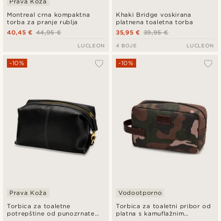
Prava Koža
Montreal crna kompaktna
Khaki Bridge voskirana
torba za pranje rublja
platnena toaletna torba
40,45 €
44,95 €
35,95 €
39,95 €
LUCLEON
4 BOJE
LUCLEON
-10%
-10%
Prava Koža
Vodootporno
Torbica za toaletne
Torbica za toaletni pribor od
potrepštine od punozrnate
platna s kamuflažnim
kože bivola crne boje
uzorkom lišća i kože bivola