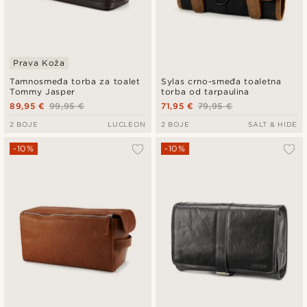
Prava Koža
Tamnosmeđa torba za toalet
Sylas crno-smeđa toaletna
Tommy Jasper
torba od tarpaulina
89,95 €
99,95 €
71,95 €
79,95 €
2 BOJE
LUCLEON
2 BOJE
SALT & HIDE
-10%
-10%