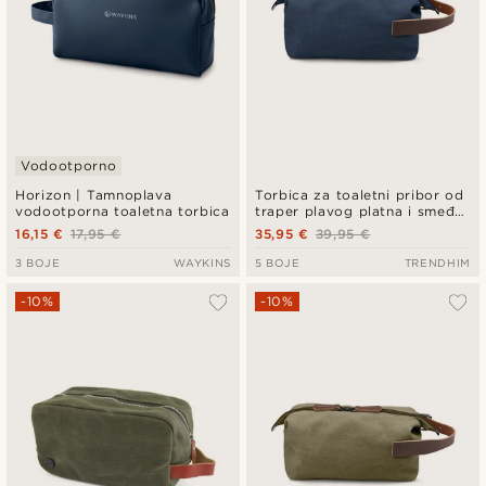
Vodootporno
Horizon | Tamnoplava
Torbica za toaletni pribor od
vodootporna toaletna torbica
traper plavog platna i smeđe
kože
16,15 €
17,95 €
35,95 €
39,95 €
3 BOJE
WAYKINS
5 BOJE
TRENDHIM
-10%
-10%