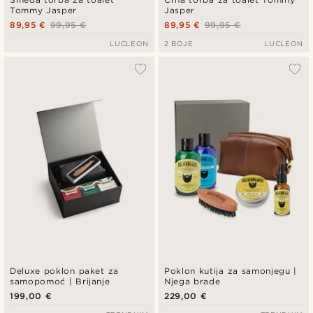
Tommy Jasper
Jasper
89,95 €
99,95 €
89,95 €
99,95 €
LUCLEON
2 BOJE
LUCLEON
Deluxe poklon paket za
Poklon kutija za samonjegu |
samopomoć | Brijanje
Njega brade
199,00 €
229,00 €