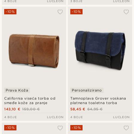
4 BOJE
LUCLEON
3 BOJE
LUCLEON
-10%
-10%
Prava Koža
Personalizirano
California viseća torba od
Tamnoplava Grover voskana
smeđe kože za pranje
platnena toaletna torba
143,10 €
159,00 €
58,45 €
64,95 €
4 BOJE
LUCLEON
4 BOJE
LUCLEON
-10%
-10%