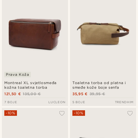
Prava Koža
Montreal XL svjetlosmeđa
Toaletna torba od platna i
kožna toaletna torba
smeđe kože boje senfa
121,50 €
135,00 €
35,95 €
39,95 €
7 BOJE
LUCLEON
5 BOJE
TRENDHIM
-10%
-10%