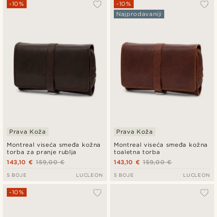
-10%
-10%
Najprodavaniji
Prava Koža
Prava Koža
Montreal viseća smeđa kožna
Montreal viseća smeđa kožna
torba za pranje rublja
toaletna torba
143,10 €
159,00 €
143,10 €
159,00 €
5 BOJE
LUCLEON
5 BOJE
LUCLEON
-10%