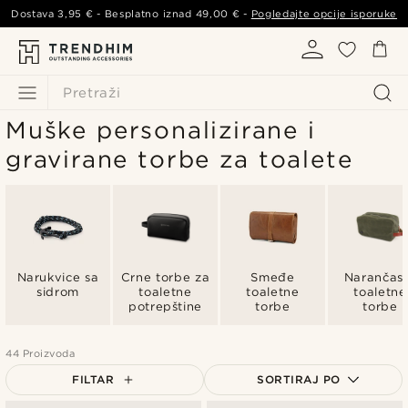
Dostava
3,95 €
- Besplatno iznad
49,00 €
-
Pogledajte opcije isporuke
Pretraži
Muške personalizirane i
gravirane torbe za toalete
Narukvice sa
Crne torbe za
Smeđe
Narančas
sidrom
toaletne
toaletne
toaletne
potrepštine
torbe
torbe
44 Proizvoda
FILTAR
SORTIRAJ PO