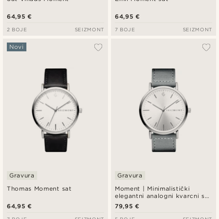
64,95 €
64,95 €
2 BOJE
SEIZMONT
7 BOJE
SEIZMONT
Novi
Gravura
Gravura
Thomas Moment sat
Moment | Minimalistički
elegantni analogni kvarcni sat
u srebrnoj boji s tamnosivim
64,95 €
79,95 €
najlonskim remenom i
srebrnim brojčanikom