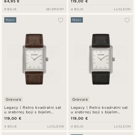
64,95 €
119,00 €
remenom
9 BOJE
SEIZMONT
4 BOJE
LUCLEON
Novi
Novi
Gravura
Gravura
Legacy | Retro kvadratni sat
Legacy | Retro kvadratni sat
u srebrnoj boji s bijelim
u srebrnoj boji s bijelim
brojčanikom i tamnosmeđim
brojčanikom i crnim kožnim
119,00 €
119,00 €
kožnim remenom
remenom
4 BOJE
LUCLEON
4 BOJE
LUCLEON