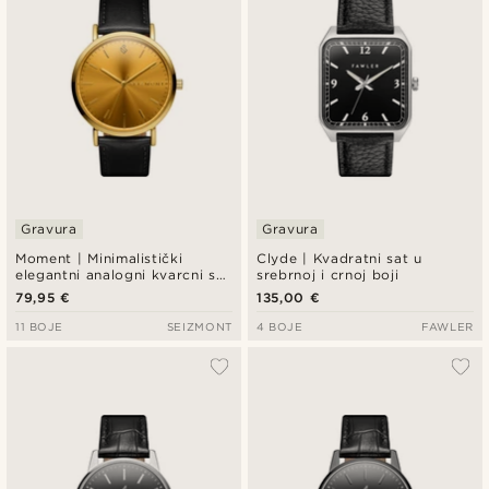
Gravura
Gravura
Moment | Minimalistički
Clyde | Kvadratni sat u
elegantni analogni kvarcni sat
srebrnoj i crnoj boji
u zlatnoj boji s brojčanikom u
79,95 €
135,00 €
boji šampanjca i crnim
kožnim remenom
11 BOJE
SEIZMONT
4 BOJE
FAWLER