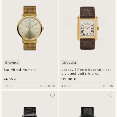
Najnovije
Najniža cijena
Najviša cijena
Gravura
Gravura
Sat Alfred Moment
Legacy | Retro kvadratni sat
u zlatnoj boji s krem
brojčanikom s rimskim
74,95 €
119,00 €
brojevima i tamnosmeđim
kožnim remenom
3 BOJE
SEIZMONT
4 BOJE
LUCLEON