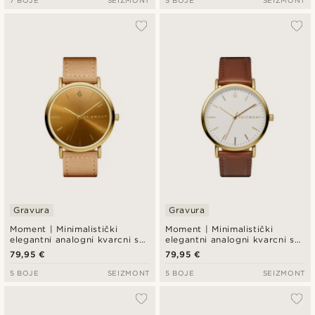
7 BOJE
SEIZMONT
5 BOJE
SEIZMONT
Gravura
Gravura
Moment | Minimalistički
Moment | Minimalistički
elegantni analogni kvarcni sat
elegantni analogni kvarcni sat
u zlatnoj boji s brojčanikom u
u zlatnoj boji s bijelim
79,95 €
79,95 €
boji šampanjca i najlonskim
brojčanikom i smeđim kožnim
remenom u boji pijeska
remenom
5 BOJE
SEIZMONT
5 BOJE
SEIZMONT