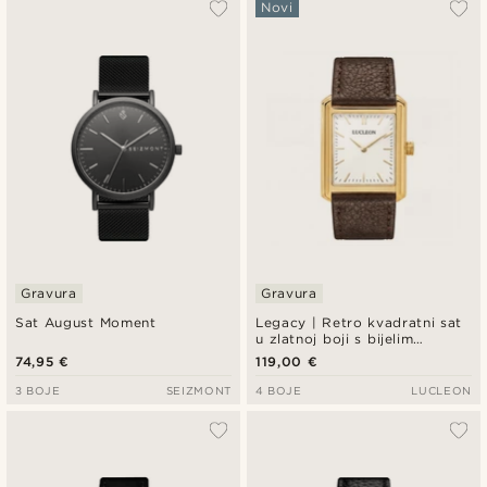
Novi
Gravura
Gravura
Sat August Moment
Legacy | Retro kvadratni sat
u zlatnoj boji s bijelim
brojčanikom i tamnosmeđim
74,95 €
119,00 €
kožnim remenom
3 BOJE
SEIZMONT
4 BOJE
LUCLEON