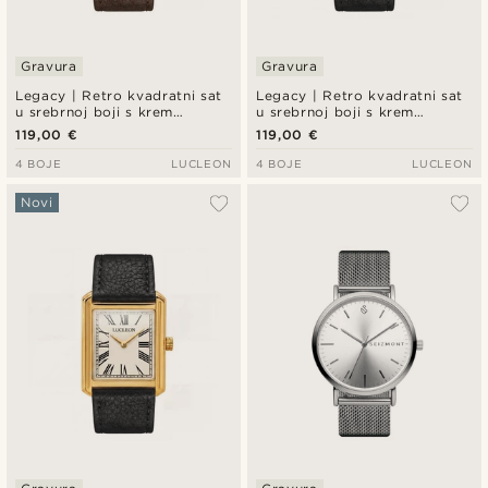
Gravura
Gravura
Legacy | Retro kvadratni sat
Legacy | Retro kvadratni sat
u srebrnoj boji s krem
u srebrnoj boji s krem
brojčanikom s rimskim
brojčanikom s rimskim
119,00 €
119,00 €
brojevima i tamnosmeđim
brojevima i crnim kožnim
kožnim remenom
remenom
4 BOJE
LUCLEON
4 BOJE
LUCLEON
Novi