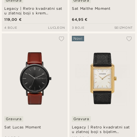
Gravura
Gravura
Legacy | Retro kvadratni sat
Sat Malthe Moment
u zlatnoj boji s krem
brojčanikom s rimskim
119,00 €
64,95 €
brojevima i crnim kožnim
remenom
4 BOJE
LUCLEON
3 BOJE
SEIZMONT
Novi
Gravura
Gravura
Sat Lucas Moment
Legacy | Retro kvadratni sat
u zlatnoj boji s bijelim
brojčanikom i crnim kožnim