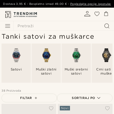
Dostava
3,95 €
- Besplatno iznad
49,00 €
-
Pogledajte opcije isporuke
Pretraži
Tanki satovi za muškarce
Satovi
Muški zlatni
Muški srebrni
Crni sati 
satovi
satovi
muške
38 Proizvoda
FILTAR
SORTIRAJ PO
Najpopularnije
Novi