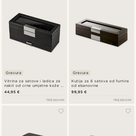
Najnovije
Najniža cijena
Najviša cijena
Gravura
Gravura
Vitrina za satove i ladica za
Kutija za 6 satova od furnira
nakit od crne umjetne kože s
od ebanovine
5 utora
44,95 €
99,95 €
TRENDHIM
TRENDHIM