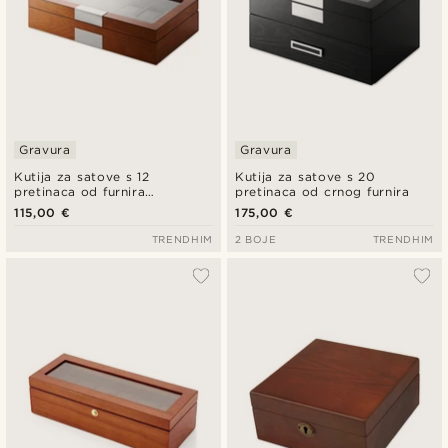
Gravura
Gravura
Kutija za satove s 12
Kutija za satove s 20
pretinaca od furnira
pretinaca od crnog furnira
mahagonija
115,00 €
175,00 €
TRENDHIM
2 BOJE
TRENDHIM