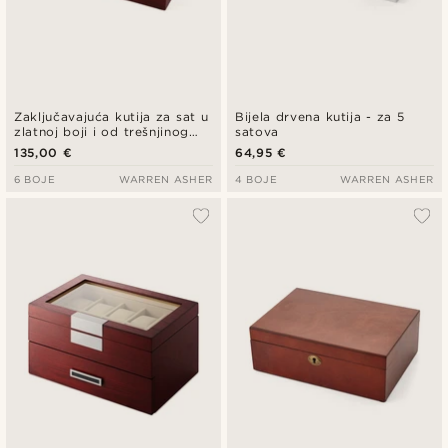
Zaključavajuća kutija za sat u
Bijela drvena kutija - za 5
zlatnoj boji i od trešnjinog
satova
drva - 10 satova
135,00 €
64,95 €
6 BOJE
WARREN ASHER
4 BOJE
WARREN ASHER