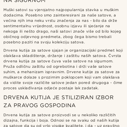
NA SIGURNOM
Muški satovi su vjerojatno najpopularnija stavka u muškim
dodacima. Posebno smo zainteresirani za naše satove, a
većina njih ima neku vrstu značenja za nas - bilo da drže
sentimentalnu vrijednost, osobnu izjavu ili sjećanje na
nekoga ili nešto drago, naši satovi znače više od bilo kojeg
običnog odjevnog predmeta, zbog čega bismo trebali
posebno paziti na svoju kolekciju satova.
Drvena kutija za satove sjajan je organizacijski predmet koji
olakšava skladištenje, držanje i zaštitu naših satova. Čvrsta
drvena kutija za satove čuva vaše satove na sigurnom.
Pruža odličnu zaštitu od ogrebotina i drži vaše satove
suhim, a mehanizam ispravnim. Drvene kutije za satove za
muškarce dolaze s prozirnim poklopcem koji vam olakšava
da vidite svoje različite satove jedan pored drugoga - čime
proces usklađivanja odjeće postaje lak zadatak.
DRVENA KUTIJA JE STILIZIRAN IZBOR
ZA PRAVOG GOSPODINA
Drvena kutija za satove proizvodi se u nekoliko različitih
dizajna, funkcija i boja. Odnosi se na svaku od naših kutija
za satove da su od vrlo visoke kvalitete, i da - uz pravilno