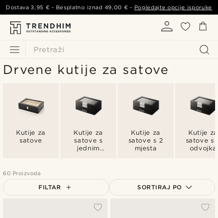
Dostava
3,95 €
- Besplatno iznad
49,00 €
-
Pogledajte opcije isporuke
Pretraži
Drvene kutije za satove
Kutije za
Kutije za
Kutije za
Kutije z
satove
satove s
satove s 2
satove s 
jednim
mjesta
odvojka
pretincem
60 Proizvoda
FILTAR
SORTIRAJ PO
Najpopularnije