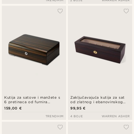
TRENDHIM
2 BOJE
WARREN ASHER
Kutija za satove i manžete s
Zaključavajuća kutija za sat
6 pretinaca od furnira
od zlatnog i ebanovinskog
ebanovine
drva - 6 satova
159,00 €
99,95 €
TRENDHIM
4 BOJE
WARREN ASHER