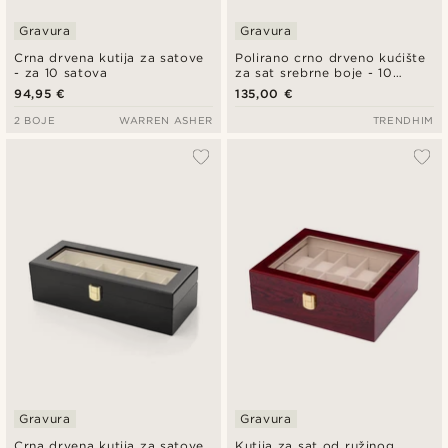
Gravura
Gravura
Crna drvena kutija za satove
Polirano crno drveno kućište
- za 10 satova
za sat srebrne boje - 10
satova
94,95 €
135,00 €
2 BOJE
WARREN ASHER
TRENDHIM
Gravura
Gravura
Crna drvena kutija za satove
Kutija za sat od ružinog