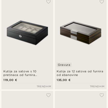
Gravura
Kutija za satove s 10
Kutija za 12 satova od furnira
pretinaca od furnira
od ebanovine
karbonskih vlakana
119,00 €
135,00 €
TRENDHIM
TRENDHIM