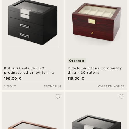
Gravura
Kutija za satove s 30
Dvoslojna vitrina od crvenog
pretinaca od crnog furnira
drva - 20 satova
199,00 €
119,00 €
2 BOJE
TRENDHIM
WARREN ASHER