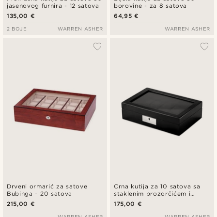
jasenovog furnira - 12 satova
borovine - za 8 satova
135,00 €
64,95 €
2 BOJE
WARREN ASHER
WARREN ASHER
Drveni ormarić za satove
Crna kutija za 10 satova sa
Bubinga - 20 satova
staklenim prozorčićem i
ključem
215,00 €
175,00 €
WARREN ASHER
WARREN ASHER