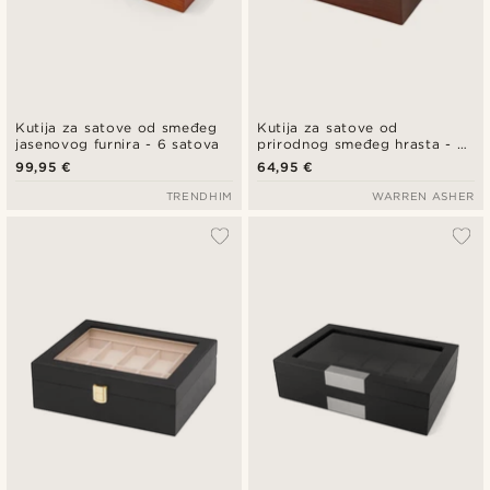
Kutija za satove od smeđeg
Kutija za satove od
jasenovog furnira - 6 satova
prirodnog smeđeg hrasta - 6
satova
99,95 €
64,95 €
TRENDHIM
WARREN ASHER