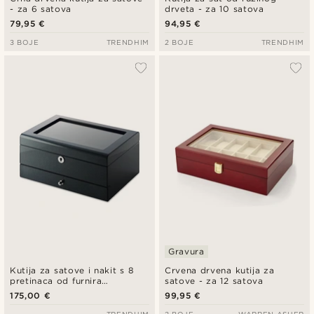
- za 6 satova
drveta - za 10 satova
79,95 €
94,95 €
3 BOJE
TRENDHIM
2 BOJE
TRENDHIM
Gravura
Kutija za satove i nakit s 8
Crvena drvena kutija za
pretinaca od furnira
satove - za 12 satova
karbonskih vlakana
175,00 €
99,95 €