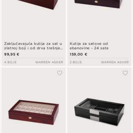
Zaključavajuća kutija za sat u
Kutija za satove od
zlatnoj boji i od drva trešnje -
ebanovine - 24 sata
6 satova
99,95 €
159,00 €
4 BOJE
WARREN ASHER
2 BOJE
WARREN ASHER