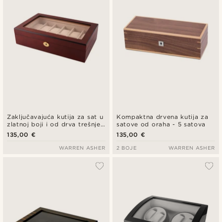
Zaključavajuća kutija za sat u
Kompaktna drvena kutija za
zlatnoj boji i od drva trešnje -
satove od oraha - 5 satova
12 satova
135,00 €
135,00 €
WARREN ASHER
2 BOJE
WARREN ASHER