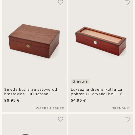
Gravura
Smeđa kutija za satove od
Luksuzna drvena kutija za
hrastovine - 10 satova
pohranu u crvenoj boji - 6
satova
99,95 €
54,95 €
WARREN ASHER
TRENDHIM