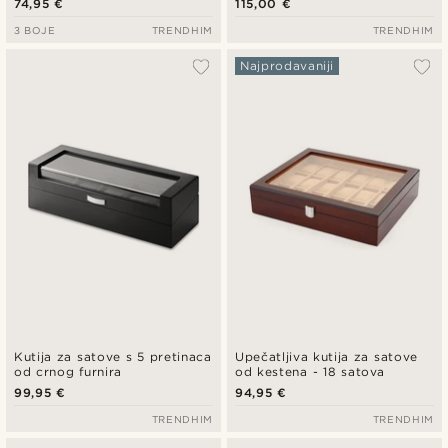
74,95 €
115,00 €
3 BOJE
TRENDHIM
TRENDHIM
Najprodavaniji
Kutija za satove s 5 pretinaca
Upečatljiva kutija za satove
od crnog furnira
od kestena - 18 satova
99,95 €
94,95 €
TRENDHIM
TRENDHIM