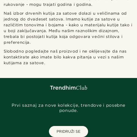
rukovanje - mogu trajati godina i godina.
Naš izbor drvenih kutija za satove dolazi u veličinama od
jednog do dvadeset satova. Imamo kutije za satove u
različitim tonovima i bojama - kako u materijalu kutije tako i
u boji zaključavanja. Među našim raznolikim dizajnom,
trebala bi postojati kutija koja odgovara većini stilova i
preferencija.
Slobodno pogledajte naš proizvod i ne oklijevajte da nas
kontaktirate ako imate bilo kakva pitanja u vezi s našim
kutijama za satove.
Prvi saznaj za nove kolekcije, trendove i posebne
ponude.
PRIDRUŽI SE