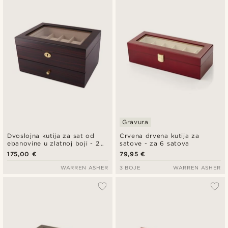
Gravura
Dvoslojna kutija za sat od
Crvena drvena kutija za
ebanovine u zlatnoj boji - 20
satove - za 6 satova
satova
175,00 €
79,95 €
WARREN ASHER
3 BOJE
WARREN ASHER