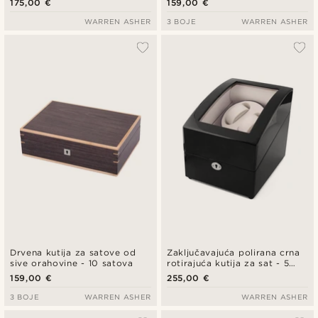
175,00 €
159,00 €
WARREN ASHER
3 BOJE
WARREN ASHER
Drvena kutija za satove od
Zaključavajuća polirana crna
sive orahovine - 10 satova
rotirajuća kutija za sat - 5
satova
159,00 €
255,00 €
3 BOJE
WARREN ASHER
WARREN ASHER