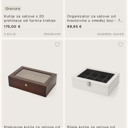
Gravura
Kutija za satove s 20
Organizator za satove od
pretinaca od furnira trešnje
hrastovine u smeđoj boji - 7
satova
175,00 €
99,95 €
2 BOJE
TRENDHIM
WARREN ASHER
Prekrasna kutija za satove od
Bijela kutija za satove od