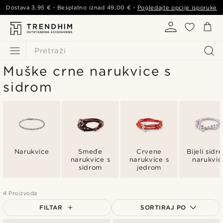
Dostava
3,95 €
- Besplatno iznad
49,00 €
-
Pogledajte opcije isporuke
Pretraži
Muške crne narukvice s
sidrom
Narukvice
Smeđe
Crvene
Bijeli sidre
narukvice s
narukvice s
narukvic
sidrom
jedrom
4 Proizvoda
FILTAR
SORTIRAJ PO