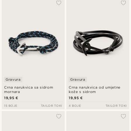
Najpopularnije
Najnovije
Najniža cijena
Najviša cijena
Gravura
Gravura
Crna narukvica sa sidrom
Crna narukvica od umjetne
mornara
kože s sidrom
19,95 €
19,95 €
15 BOJE
TAILOR TOKI
4 BOJE
TAILOR TOKI