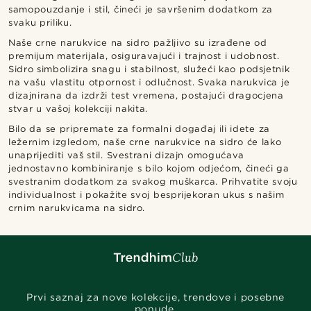
samopouzdanje i stil, čineći je savršenim dodatkom za
svaku priliku.
Naše crne narukvice na sidro pažljivo su izrađene od
premijum materijala, osiguravajući i trajnost i udobnost.
Sidro simbolizira snagu i stabilnost, služeći kao podsjetnik
na vašu vlastitu otpornost i odlučnost. Svaka narukvica je
dizajnirana da izdrži test vremena, postajući dragocjena
stvar u vašoj kolekciji nakita.
Bilo da se pripremate za formalni događaj ili idete za
ležernim izgledom, naše crne narukvice na sidro će lako
unaprijediti vaš stil. Svestrani dizajn omogućava
jednostavno kombiniranje s bilo kojom odjećom, čineći ga
svestranim dodatkom za svakog muškarca. Prihvatite svoju
individualnost i pokažite svoj besprijekoran ukus s našim
crnim narukvicama na sidro.
Prvi saznaj za nove kolekcije, trendove i posebne
ponude.