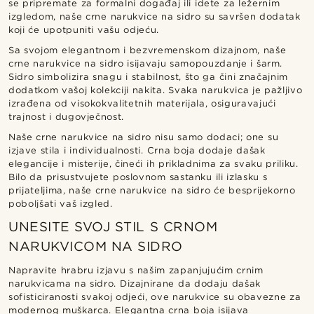
se pripremate za formalni događaj ili idete za ležernim
izgledom, naše crne narukvice na sidro su savršen dodatak
koji će upotpuniti vašu odjeću.
Sa svojom elegantnom i bezvremenskom dizajnom, naše
crne narukvice na sidro isijavaju samopouzdanje i šarm.
Sidro simbolizira snagu i stabilnost, što ga čini značajnim
dodatkom vašoj kolekciji nakita. Svaka narukvica je pažljivo
izrađena od visokokvalitetnih materijala, osiguravajući
trajnost i dugovječnost.
Naše crne narukvice na sidro nisu samo dodaci; one su
izjave stila i individualnosti. Crna boja dodaje dašak
elegancije i misterije, čineći ih prikladnima za svaku priliku.
Bilo da prisustvujete poslovnom sastanku ili izlasku s
prijateljima, naše crne narukvice na sidro će besprijekorno
poboljšati vaš izgled.
UNESITE SVOJ STIL S CRNOM
NARUKVICOM NA SIDRO
Napravite hrabru izjavu s našim zapanjujućim crnim
narukvicama na sidro. Dizajnirane da dodaju dašak
sofisticiranosti svakoj odjeći, ove narukvice su obavezne za
modernog muškarca. Elegantna crna boja isijava