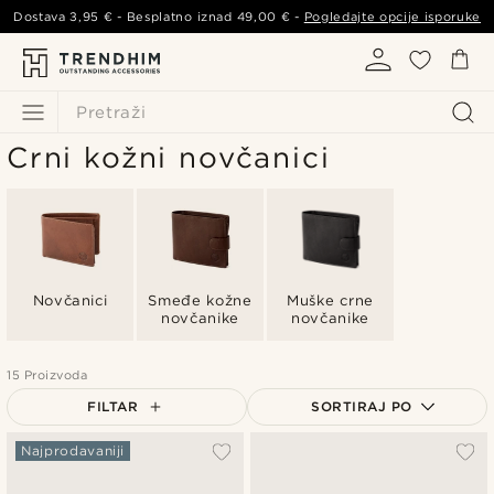
Dostava
3,95 €
- Besplatno iznad
49,00 €
-
Pogledajte opcije isporuke
Pretraži
Crni kožni novčanici
Novčanici
Smeđe kožne
Muške crne
novčanike
novčanike
15 Proizvoda
FILTAR
SORTIRAJ PO
Najpopularnije
Najprodavaniji
Najnovije