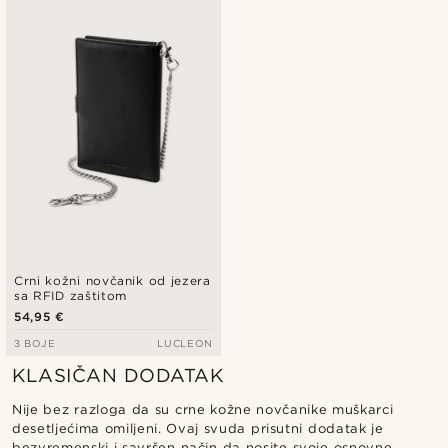
Crni kožni novčanik od jezera
sa RFID zaštitom
54,95 €
3 BOJE
LUCLEON
KLASIČAN DODATAK
Nije bez razloga da su crne kožne novčanike muškarci
desetljećima omiljeni. Ovaj svuda prisutni dodatak je
bezvremenski i savršen način da nosite svoje osnovne