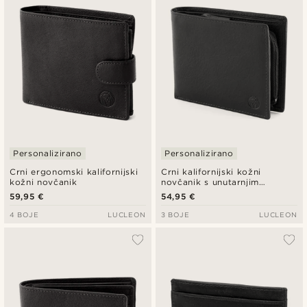
Najniža cijena
Najviša cijena
Personalizirano
Personalizirano
Crni ergonomski kalifornijski
Crni kalifornijski kožni
kožni novčanik
novčanik s unutarnjim
patentnim zatvaračem
59,95 €
54,95 €
4 BOJE
LUCLEON
3 BOJE
LUCLEON