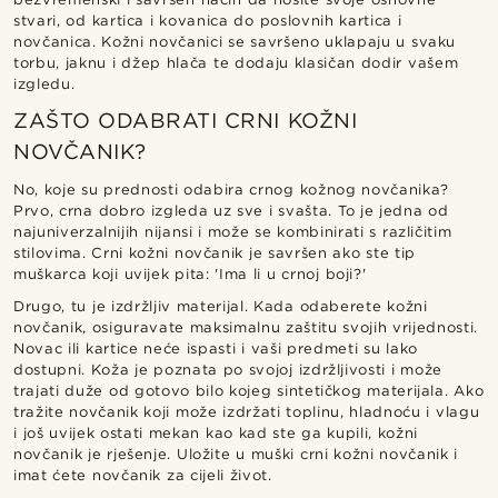
stvari, od kartica i kovanica do poslovnih kartica i
novčanica. Kožni novčanici se savršeno uklapaju u svaku
torbu, jaknu i džep hlača te dodaju klasičan dodir vašem
izgledu.
ZAŠTO ODABRATI CRNI KOŽNI
NOVČANIK?
No, koje su prednosti odabira crnog kožnog novčanika?
Prvo, crna dobro izgleda uz sve i svašta. To je jedna od
najuniverzalnijih nijansi i može se kombinirati s različitim
stilovima. Crni kožni novčanik je savršen ako ste tip
muškarca koji uvijek pita: 'Ima li u crnoj boji?'
Drugo, tu je izdržljiv materijal. Kada odaberete kožni
novčanik, osiguravate maksimalnu zaštitu svojih vrijednosti.
Novac ili kartice neće ispasti i vaši predmeti su lako
dostupni. Koža je poznata po svojoj izdržljivosti i može
trajati duže od gotovo bilo kojeg sintetičkog materijala. Ako
tražite novčanik koji može izdržati toplinu, hladnoću i vlagu
i još uvijek ostati mekan kao kad ste ga kupili, kožni
novčanik je rješenje. Uložite u muški crni kožni novčanik i
imat ćete novčanik za cijeli život.