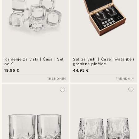
Kamenje za viski | Čaša | Set
Set za viski | Čaše, hvataljke i
od 9
granitne pločice
19,95 €
44,95 €
TRENDHIM
TRENDHIM