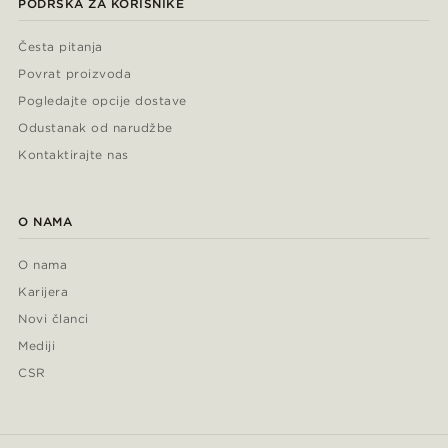
PODRŠKA ZA KORISNIKE
Česta pitanja
Povrat proizvoda
Pogledajte opcije dostave
Odustanak od narudžbe
Kontaktirajte nas
O NAMA
O nama
Karijera
Novi članci
Mediji
CSR