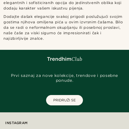
elegantnih i sofisticiranih opcija do jedinstvenih oblika koji
dodaju karakter vašem iskustvu pijenja.
Dodajte dašak elegancije svakoj prigodi poslužujući svojim
gostima njihova omiljena pića u ovim izvrsnim čašama. Bilo
da se radi o neformalnom okupljanju ili posebnoj proslavi,
naše čaše za viski sigurno će impresionirati čak i
najizbirljivije znalce.
Prvi saznaj za nove kolekcije, trendove i posebne
ponude.
PRIDRUŽI SE
INSTAGRAM