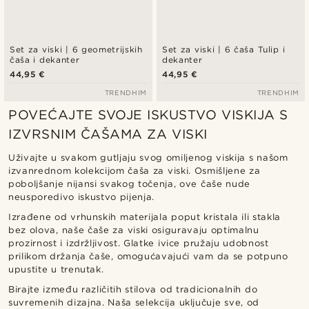
Set za viski | 6 geometrijskih
Set za viski | 6 čaša Tulip i
čaša i dekanter
dekanter
44,95 €
44,95 €
TRENDHIM
TRENDHIM
POVEĆAJTE SVOJE ISKUSTVO VISKIJA S
IZVRSNIM ČAŠAMA ZA VISKI
Uživajte u svakom gutljaju svog omiljenog viskija s našom
izvanrednom kolekcijom čaša za viski. Osmišljene za
poboljšanje nijansi svakog točenja, ove čaše nude
neusporedivo iskustvo pijenja.
Izrađene od vrhunskih materijala poput kristala ili stakla
bez olova, naše čaše za viski osiguravaju optimalnu
prozirnost i izdržljivost. Glatke ivice pružaju udobnost
prilikom držanja čaše, omogućavajući vam da se potpuno
upustite u trenutak.
Birajte između različitih stilova od tradicionalnih do
suvremenih dizajna. Naša selekcija uključuje sve, od