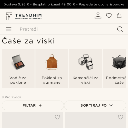
Dostava
3,95 €
- Besplatno iznad
49,00 €
-
Pogledajte opcije isporuke
Pretraži
Čaše za viski
Vodič za
Pokloni za
Kamenčići za
Podmetač 
poklone
gurmane
viski
čaše
8 Proizvoda
FILTAR
SORTIRAJ PO
Najpopularnije
Najnovije