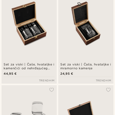
Najniža cijena
Najviša cijena
Set za viski | Čaše, hvataljke i
Set za viski | Čaša, hvataljke i
kamenčići od nehrđajućeg
mramorno kamenje
čelika
44,95 €
24,95 €
TRENDHIM
TRENDHIM