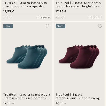
TrueFeel | 3 para intenzivno
TrueFeel | 3 para svjetlosivih
plavih udobnih čarapa do
udobnih čarapa do gležnja od
gležnja od bambusa
bambusa
17,95 €
17,95 €
7 BOJE
TRENDHIM
7 BOJE
TRENDHIM
Novi
Novi
TrueFeel | 3 para tamnoplavih
TrueFeel | 3 para
premium pamučnih čarapa do
tamnocrvenih udobnih čarapa
gležnja
do gležnja od bambusa
12,95 €
17,95 €