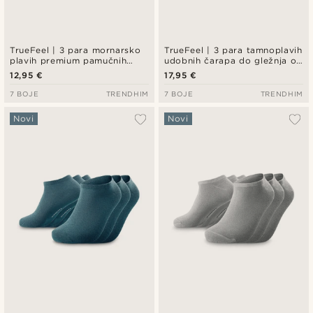
TrueFeel | 3 para mornarsko
TrueFeel | 3 para tamnoplavih
plavih premium pamučnih
udobnih čarapa do gležnja od
čarapa do gležnja
bambusa
12,95 €
17,95 €
7 BOJE
TRENDHIM
7 BOJE
TRENDHIM
Novi
Novi