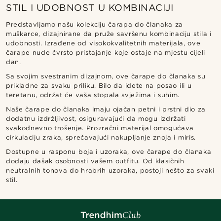
STIL I UDOBNOST U KOMBINACIJI
Predstavljamo našu kolekciju čarapa do članaka za
muškarce, dizajnirane da pruže savršenu kombinaciju stila i
udobnosti. Izrađene od visokokvalitetnih materijala, ove
čarape nude čvrsto pristajanje koje ostaje na mjestu cijeli
dan.
Sa svojim svestranim dizajnom, ove čarape do članaka su
prikladne za svaku priliku. Bilo da idete na posao ili u
teretanu, održat će vaša stopala svježima i suhim.
Naše čarape do članaka imaju ojačan petni i prstni dio za
dodatnu izdržljivost, osiguravajući da mogu izdržati
svakodnevno trošenje. Prozračni materijal omogućava
cirkulaciju zraka, sprečavajući nakupljanje znoja i miris.
Dostupne u rasponu boja i uzoraka, ove čarape do članaka
dodaju dašak osobnosti vašem outfitu. Od klasičnih
neutralnih tonova do hrabrih uzoraka, postoji nešto za svaki
stil.