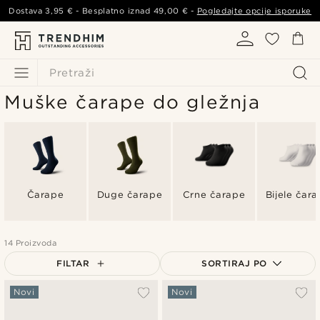
Dostava
3,95 €
- Besplatno iznad
49,00 €
-
Pogledajte opcije isporuke
Pretraži
Muške čarape do gležnja
Čarape
Duge čarape
Crne čarape
Bijele čar
14 Proizvoda
FILTAR
SORTIRAJ PO
Najpopularnije
Novi
Novi
Najnovije