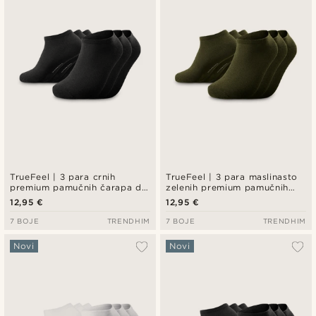
Najniža cijena
Najviša cijena
TrueFeel | 3 para crnih
TrueFeel | 3 para maslinasto
premium pamučnih čarapa do
zelenih premium pamučnih
gležnja
čarapa do gležnja
12,95 €
12,95 €
7 BOJE
TRENDHIM
7 BOJE
TRENDHIM
Novi
Novi