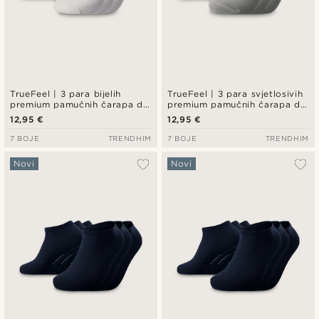
TrueFeel | 3 para bijelih
TrueFeel | 3 para svjetlosivih
premium pamučnih čarapa do
premium pamučnih čarapa do
gležnja
gležnja
12,95 €
12,95 €
7 BOJE
TRENDHIM
7 BOJE
TRENDHIM
Novi
Novi