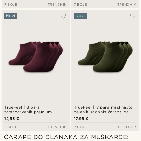
7 BOJE
TRENDHIM
7 BOJE
TRENDHIM
Novi
Novi
TrueFeel | 3 para
TrueFeel | 3 para maslinasto
tamnocrvenih premium
zelenih udobnih čarapa do
pamučnih čarapa do gležnja
gležnja od bambusa
12,95 €
17,95 €
7 BOJE
TRENDHIM
7 BOJE
TRENDHIM
ČARAPE DO ČLANAKA ZA MUŠKARCE: