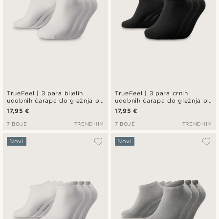
TrueFeel | 3 para bijelih
TrueFeel | 3 para crnih
udobnih čarapa do gležnja od
udobnih čarapa do gležnja od
bambusa
bambusa
17,95 €
17,95 €
7 BOJE
TRENDHIM
7 BOJE
TRENDHIM
Novi
Novi