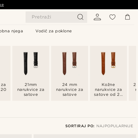
ke
Pretraži
obna njega
Vodič za poklone
 za
21mm
24 mm
Kožne
2
 20
narukvice za
narukvice za
narukvice za
r
satove
satove
satove od 20
mm
SORTIRAJ PO:
NAJPOPULARNIJE