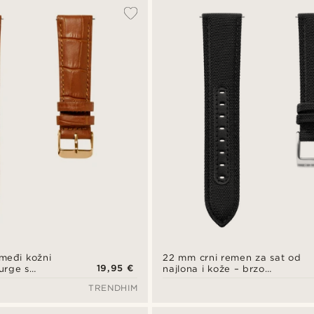
međi kožni
22 mm crni remen za sat od
19,95 €
urge s
najlona i kože – brzo
ilske kože i
otpuštanje
TRENDHIM
ružičastog
puštanje