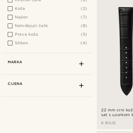
Koža
(2)
Najlon
(7)
Nehrđajući čelik
(8)
Prava koža
(5)
Silikon
(4)
MARKA
CIJENA
22 mm crni kož
sat s uzorkom 
kože i kopčom 
6 BOJE
brzo otpuštanj