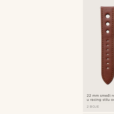
22 mm smeđi r
u racing stilu 
kože
2 BOJE