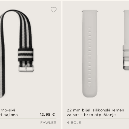
rno-sivi
22 mm bijeli silikonski remen
12,95 €
d najlona
za sat – brzo otpuštanje
FAWLER
4 BOJE