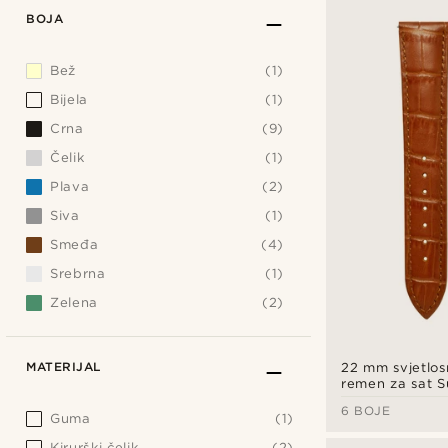
BOJA
Bež
(1)
Bijela
(1)
Crna
(9)
Čelik
(1)
Plava
(2)
Siva
(1)
Smeđa
(4)
Srebrna
(1)
Zelena
(2)
MATERIJAL
22 mm svjetlos
remen za sat S
uzorkom krokod
6 BOJE
kopčom u boji 
Guma
(1)
zlata – brzo ot
Kirurški čelik
(2)