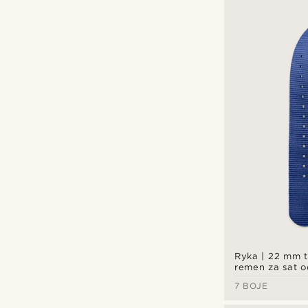
Fawler
(16)
Otsu
(2)
Trendhim
(3)
Ryka | 22 mm 
remen za sat o
7 BOJE