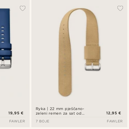
Ryka | 22 mm pješčano-
19,95 €
12,95 €
zeleni remen za sat od
najlona
FAWLER
7 BOJE
FAWLER