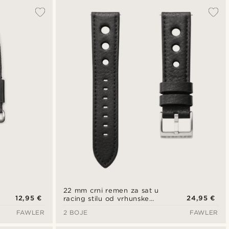
22 mm crni remen za sat u
12,95 €
24,95 €
racing stilu od vrhunske
kože
FAWLER
2 BOJE
FAWLER