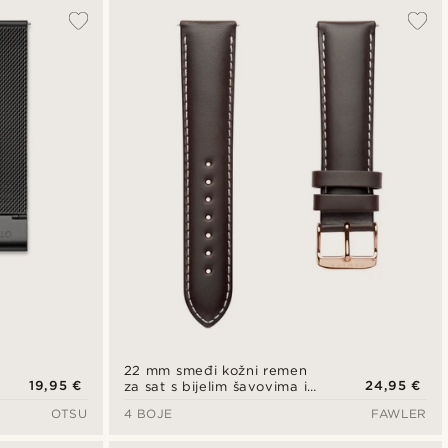
22 mm smeđi kožni remen
19,95 €
24,95 €
za sat s bijelim šavovima i
kopčom u boji ružičastog
OTSU
4 BOJE
FAWLER
zlata