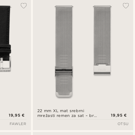
Najpopularnije
Najnovije
Najniža cijena
Najviša cijena
22 mm XL mat srebrni
19,95 €
19,95 €
mrežasti remen za sat – brzo
otpuštanje
FAWLER
OTSU