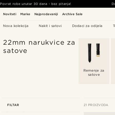
Povrat robe unutar 30 dana - bez pitanja!
D
Noviteti
Marke
Najprodavaniji
Archive Sale
Nova kolekcija
Nakit i satovi
Dodaci za odijela
T
22mm narukvice za
satove
Remenje za
satove
FILTAR
21 PROIZVODA