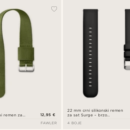
22 mm crni silikonski remen
12,95 €
ni remen za
za sat Surge – brzo
otpuštanje
FAWLER
4 BOJE