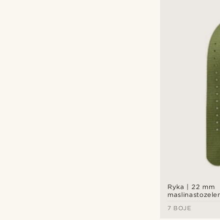
Ryka | 22 mm
maslinastozele
sat od najlona
7 BOJE