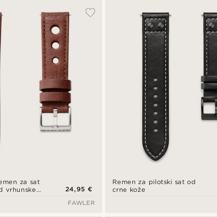
emen za sat
Remen za pilotski sat od
24,95 €
od vrhunske
crne kože
FAWLER