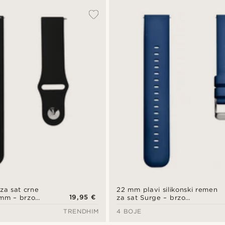
za sat crne
22 mm plavi silikonski remen
19,95 €
 mm – brzo
za sat Surge – brzo
otpuštanje
TRENDHIM
4 BOJE