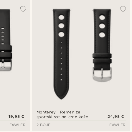
Monterey | Remen za
19,95 €
24,95 €
sportski sat od crne kože
FAWLER
2 BOJE
FAWLER