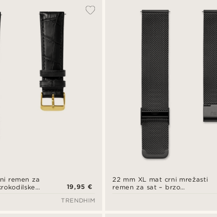
ni remen za
22 mm XL mat crni mrežasti
19,95 €
krokodilske
remen za sat – brzo
zlatne boje –
otpuštanje
TRENDHIM
e