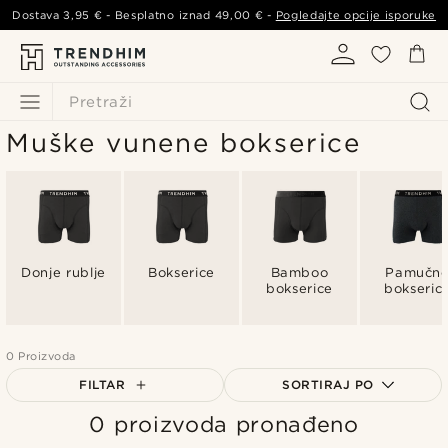
Dostava
3,95 €
- Besplatno iznad
49,00 €
-
Pogledajte opcije isporuke
Pretraži
Muške vunene bokserice
Donje rublje
Bokserice
Bamboo
Pamučn
bokserice
bokseric
0 Proizvoda
FILTAR
SORTIRAJ PO
0 proizvoda pronađeno
Najpopularnije