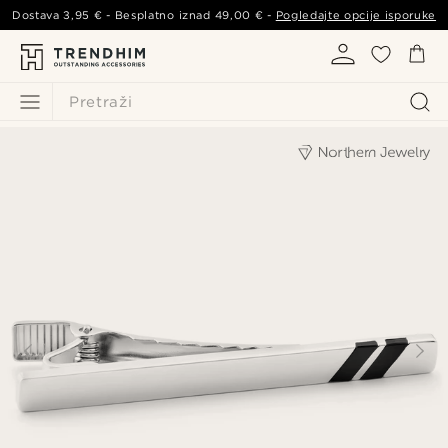
Dostava
3,95 €
- Besplatno iznad
49,00 €
-
Pogledajte opcije isporuke
Pretraži