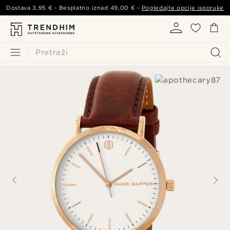
Dostava
3,95 €
- Besplatno iznad
49,00 €
-
Pogledajte opcije isporuke
Pretraži