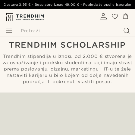
Dostava
3,95 €
- Besplatno iznad
49,00 €
-
Pogledajte opcije isporuke
Pretraži
TRENDHIM SCHOLARSHIP
Trendhim stipendija u iznosu od 2.000 € stvorena je
za osnaživanje i podršku studentima koji imaju strast
prema poslovanju, dizajnu, marketingu i IT-u te žele
nastaviti karijeru u bilo kojem od dolje navedenih
područja ili pokrenuti vlastiti posao.