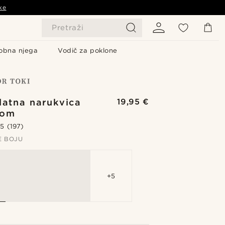
ke
Pretraži
obna njega
Vodič za poklone
latna narukvica
19,95 €
rom
.5
(197)
E BOJU
+5