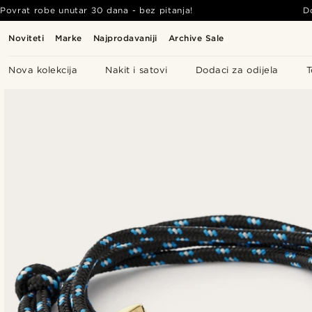
Povrat robe unutar 30 dana - bez pitanja!
D
Noviteti
Marke
Najprodavaniji
Archive Sale
Nova kolekcija
Nakit i satovi
Dodaci za odijela
T