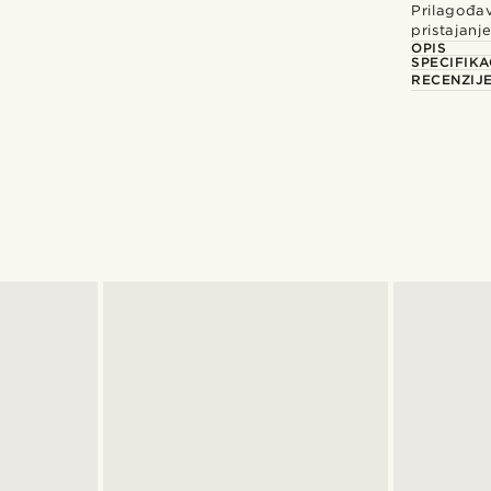
Prilagođav
pristajanj
OPIS
SPECIFIKA
RECENZIJ