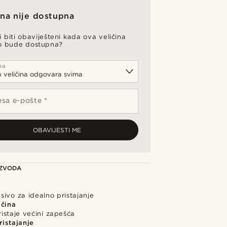
ina nije dostupna
li biti obaviješteni kada ova veličina
o bude dostupna?
na
sa e-pošte *
OBAVIJESTI ME
IZVODA
ivo za idealno pristajanje
ičina
istaje većini zapešća
istajanje