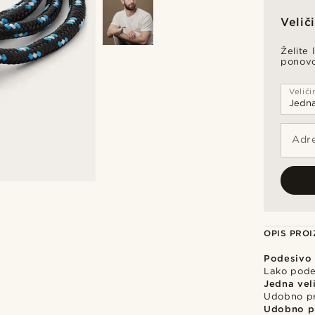
Velič
Želite 
ponov
Veliči
Adre
OPIS PRO
Podesivo
Lako podes
Jedna vel
Udobno pr
Udobno pr