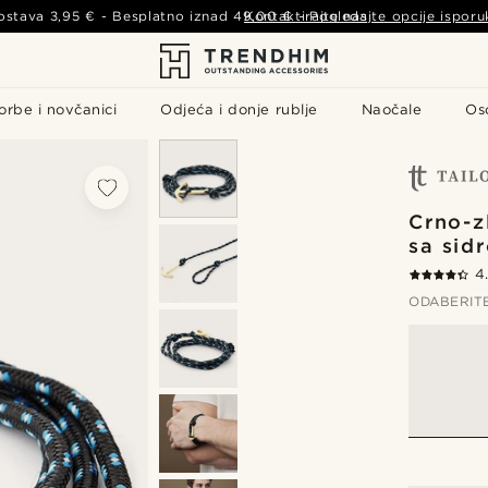
ostava
3,95 €
- Besplatno iznad
49,00 €
Kontaktirajte nas
-
Pogledajte opcije isporu
orbe i novčanici
Odjeća i donje rublje
Naočale
Os
Crno-z
sa sid
4
ODABERIT