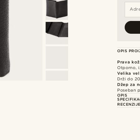
Adre
OPIS PRO
Prava kož
Otporno, i
Velika vel
Drži do 20
Džep za n
Poseban p
OPIS
SPECIFIKA
RECENZIJ