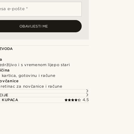
sa e-pošte *
OBAVIJESTI ME
IZVODA
a
zdržljivo i s vremenom lijepo stari
ičina
 kartica, gotovinu i račune
ovčanice
retinac za novčanice i račune
CIJE
E KUPACA
4.5