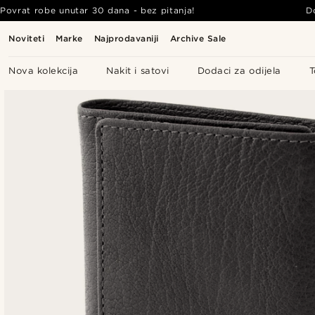
Povrat robe unutar 30 dana - bez pitanja!
D
Noviteti
Marke
Najprodavaniji
Archive Sale
Nova kolekcija
Nakit i satovi
Dodaci za odijela
T