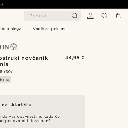
ke
Pretraži
obna njega
Vodič za poklone
rostruki novčanik
44,95 €
rnia
.5
(30)
irano
na skladištu
li da vas obavijestimo kada će
od ponovo biti dostupan?