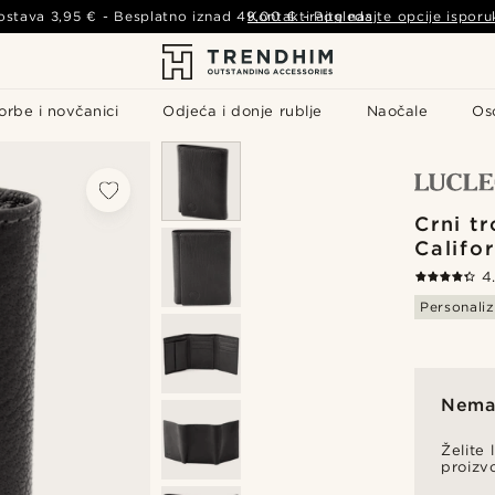
ostava
3,95 €
- Besplatno iznad
49,00 €
Kontaktirajte nas
-
Pogledajte opcije isporu
orbe i novčanici
Odjeća i donje rublje
Naočale
Os
Crni t
Califo
4
Personaliz
Nema 
Želite 
proizv