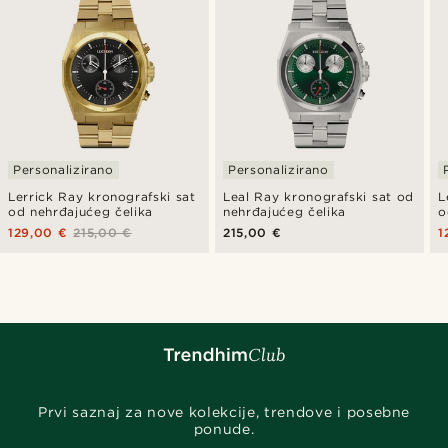
Personalizirano
Personalizirano
Lerrick Ray kronografski sat
Leal Ray kronografski sat od
L
od nehrđajućeg čelika
nehrđajućeg čelika
o
129,00 €
215,00 €
215,00 €
1
Prvi saznaj za nove kolekcije, trendove i posebne
ponude.