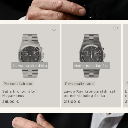
Nema na skladištu
Nema na skladištu
Personalizirano
Personalizirano
Sat s kronografom
Lavon Ray kronografski sat
L
Megatronus
od nehrđajućeg čelika
o
215,00 €
215,00 €
2