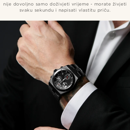
nije dovoljno samo doživjeti vrijeme - morate živjeti
svaku sekundu i napisati vlastitu priču.