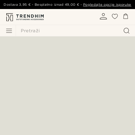
Dostava
3,95 €
- Besplatno iznad
49,00 €
-
Pogledajte opcije isporuke
Pretraži