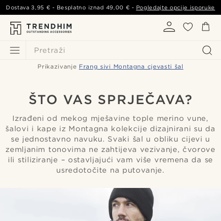
Dostava
3,95 €
- Besplatno iznad
49,00 €
-
Pogledajte opcije isporuke
Pretraži
Prikazivanje
Frang sivi Montagna cjevasti šal
ŠTO VAS SPRJEČAVA?
Izrađeni od mekog mješavine tople merino vune,
šalovi i kape iz Montagna kolekcije dizajnirani su da
se jednostavno navuku. Svaki šal u obliku cijevi u
zemljanim tonovima ne zahtijeva vezivanje, čvorove
ili stiliziranje – ostavljajući vam više vremena da se
usredotočite na putovanje.