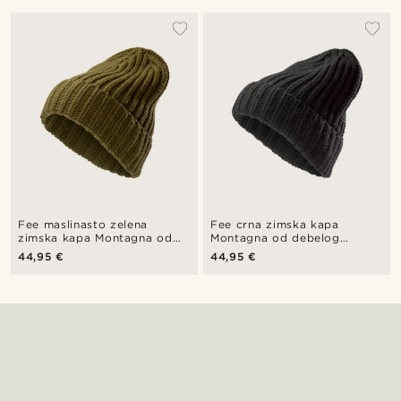
Fee maslinasto zelena
Fee crna zimska kapa
zimska kapa Montagna od
Montagna od debelog
debelog pletiva
pletiva
44,95 €
44,95 €