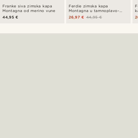
Franke siva zimska kapa
Ferdie zimska kapa
F
Montagna od merino vune
Montagna u tamnoplavo-
k
sivoj boji
44,95 €
26,97 €
44,95 €
2