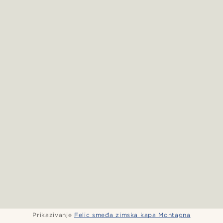
Prikazivanje
Felic smeđa zimska kapa Montagna