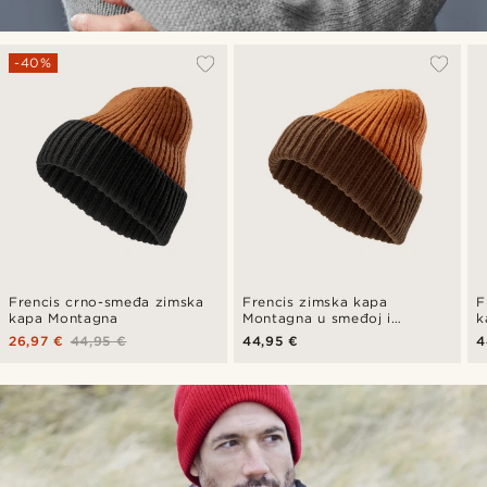
-40%
Frencis crno-smeđa zimska
Frencis zimska kapa
F
kapa Montagna
Montagna u smeđoj i
k
zagasito narančastoj boji
26,97 €
44,95 €
44,95 €
4