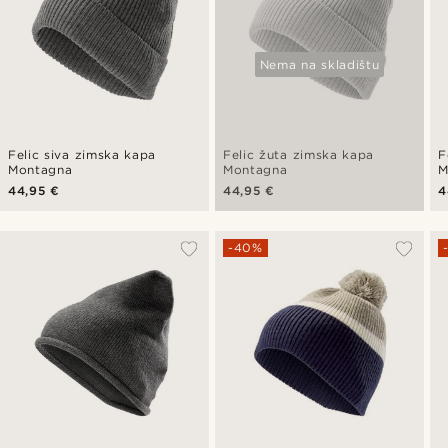
Nema na skladištu
Felic siva zimska kapa
Felic žuta zimska kapa
F
Montagna
Montagna
M
44,95 €
44,95 €
4
-40%