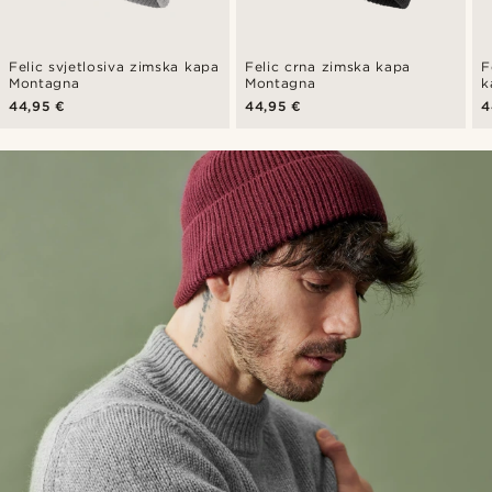
Felic svjetlosiva zimska kapa
Felic crna zimska kapa
F
Montagna
Montagna
k
44,95 €
44,95 €
4