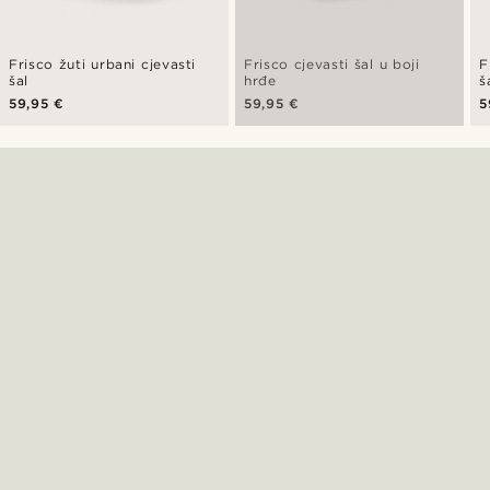
Frisco žuti urbani cjevasti
Frisco cjevasti šal u boji
F
šal
hrđe
š
59,95 €
59,95 €
5