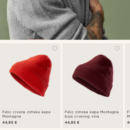
Felic crvena zimska kapa
Felic zimska kapa Montagna
F
Montagna
boje crvenog vina
M
p
44,95 €
44,95 €
4