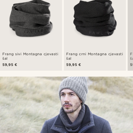
Frang sivi Montagna cjevasti
Frang crni Montagna cjevasti
F
šal
šal
š
59,95 €
59,95 €
5