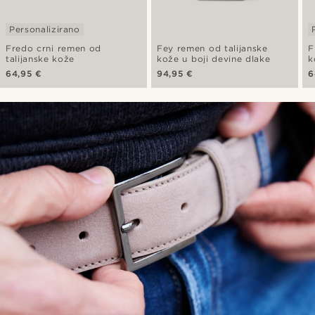
Personalizirano
Fredo crni remen od
Fey remen od talijanske
F
talijanske kože
kože u boji devine dlake
k
64,95 €
94,95 €
6