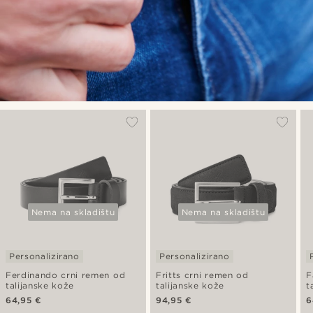
Nema na skladištu
Nema na skladištu
Personalizirano
Personalizirano
Ferdinando crni remen od
Fritts crni remen od
F
talijanske kože
talijanske kože
t
64,95 €
94,95 €
6