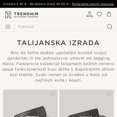
Dostava
3,95 €
- Besplatno iznad
49,00 €
-
Pogledajte opcije isporuke
Pretraži
TALIJANSKA IZRADA
Bilo da želite dodati upečatljiv komad svojoj
garderobi ili ste jednostavno umorni od sagging
hlača, Fawlerova kolekcija talijanskih kožnih remena
spaja funkcionalnost koju želite s dugotrajnim stilom
koji tražite. Svaki remen je izrađen u Italiji od
najfinijih koža i kopči.