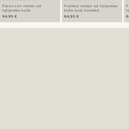
Faron crni remen od
Frankot remen od talijanske
F
talijanske kože
kože boje konjaka
t
94,95 €
64,95 €
6