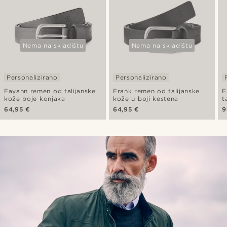
Nema na skladištu
Nema na skladištu
Personalizirano
Personalizirano
Fayann remen od talijanske
Frank remen od talijanske
F
kože boje konjaka
kože u boji kestena
t
64,95 €
64,95 €
9