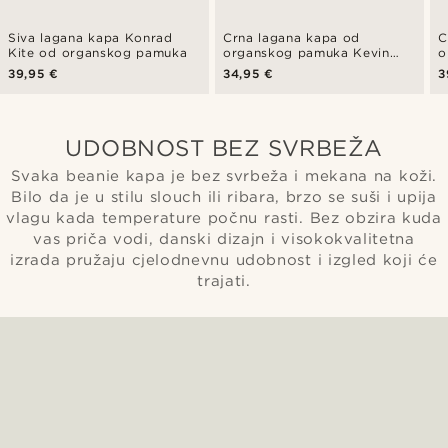
Siva lagana kapa Konrad
Crna lagana kapa od
C
Kite od organskog pamuka
organskog pamuka Kevin
o
Kite
K
39,95 €
34,95 €
3
UDOBNOST BEZ SVRBEŽA
Svaka beanie kapa je bez svrbeža i mekana na koži.
Bilo da je u stilu slouch ili ribara, brzo se suši i upija
vlagu kada temperature počnu rasti. Bez obzira kuda
vas priča vodi, danski dizajn i visokokvalitetna
izrada pružaju cjelodnevnu udobnost i izgled koji će
trajati.