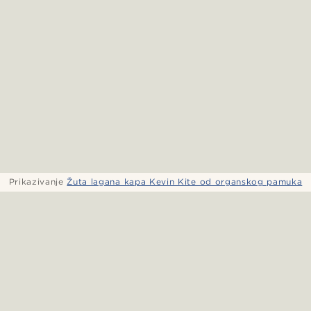
Prikazivanje
Žuta lagana kapa Kevin Kite od organskog pamuka