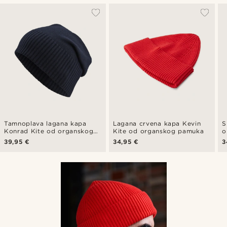
Tamnoplava lagana kapa
Lagana crvena kapa Kevin
S
Konrad Kite od organskog
Kite od organskog pamuka
o
pamuka
K
39,95 €
34,95 €
3