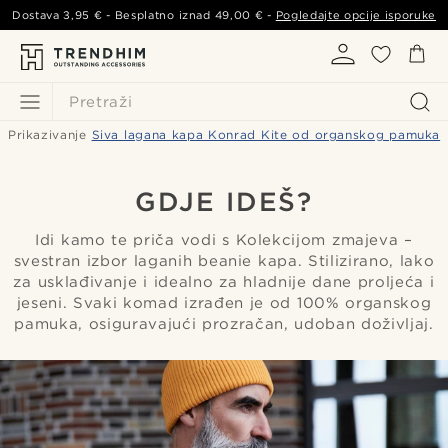
Dostava
3,95 €
- Besplatno iznad
49,00 €
-
Pogledajte opcije isporuke
Pretraži
Prikazivanje
Siva lagana kapa Konrad Kite od organskog pamuka
GDJE IDEŠ?
Idi kamo te priča vodi s Kolekcijom zmajeva –
svestran izbor laganih beanie kapa. Stilizirano, lako
za usklađivanje i idealno za hladnije dane proljeća i
jeseni. Svaki komad izrađen je od 100% organskog
pamuka, osiguravajući prozračan, udoban doživljaj.