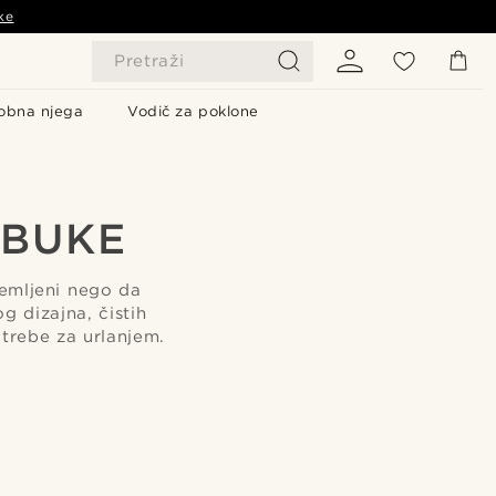
ke
Pretraži
obna njega
Vodič za poklone
 BUKE
zemljeni nego da
g dizajna, čistih
otrebe za urlanjem.