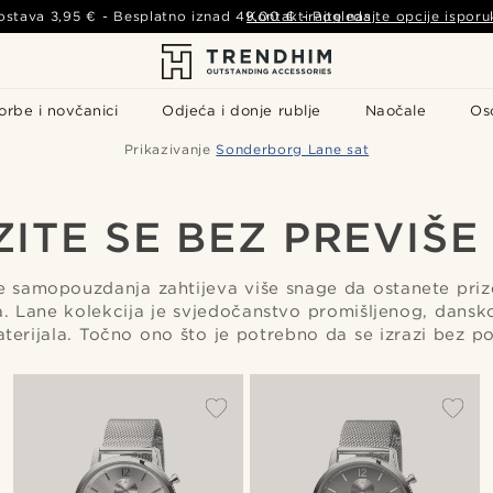
ostava
3,95 €
- Besplatno iznad
49,00 €
Kontaktirajte nas
-
Pogledajte opcije isporu
orbe i novčanici
Odjeća i donje rublje
Naočale
Os
Prikazivanje
Sonderborg Lane sat
ZITE SE BEZ PREVIŠE
ihe samopouzdanja zahtijeva više snage da ostanete pri
. Lane kolekcija je svjedočanstvo promišljenog, dansko
 materijala. Točno ono što je potrebno da se izrazi bez p