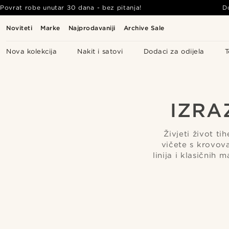
Povrat robe unutar 30 dana - bez pitanja!
D
Noviteti
Marke
Najprodavaniji
Archive Sale
Nova kolekcija
Nakit i satovi
Dodaci za odijela
T
IZRA
Živjeti život t
vičete s krovova
linija i klasičnih