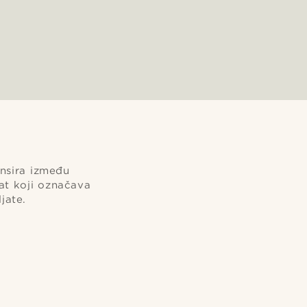
ansira između
sat koji označava
jate.