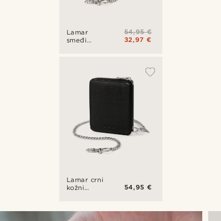
54,95 €
Lamar
32,97 €
smeđi
kožni
novčanik
sa RFID
zaštitom
Lamar crni
54,95 €
kožni
novčanik
sa RFID
zaštitom