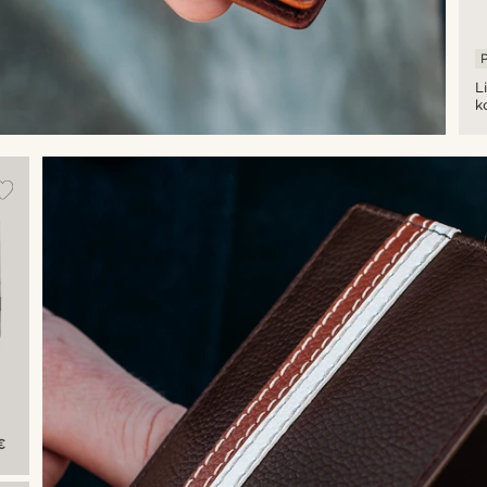
L
k
n
s
z
€