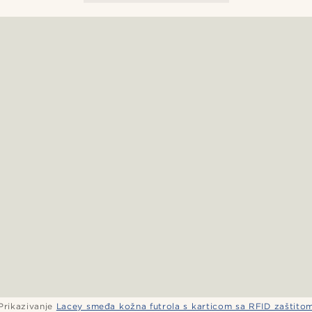
telefon i
držač
kartica
Prikazivanje
Lacey smeđa kožna futrola s karticom sa RFID zaštito