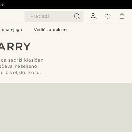
ke
Pretraži
obna njega
Vodič za poklone
LARRY
ica sadrži klasičan
ečava neželjeno
u bivoljsku kožu.