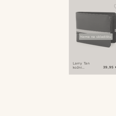
zaštitom
Nema na skladištu
Larry Tan
39,95 
kožni
novčanik
sa RFID
zaštitom