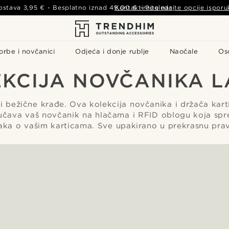
ostava
3,95 €
- Besplatno iznad
49,00 €
Kontaktirajte nas
-
Pogledajte opcije isporu
orbe i novčanici
Odjeća i donje rublje
Naočale
Os
KCIJA NOVČANIKA 
 i bežične krađe. Ova kolekcija novčanika i držača kart
ljučava vaš novčanik na hlačama i RFID oblogu koja spr
aka o vašim karticama. Sve upakirano u prekrasnu prav