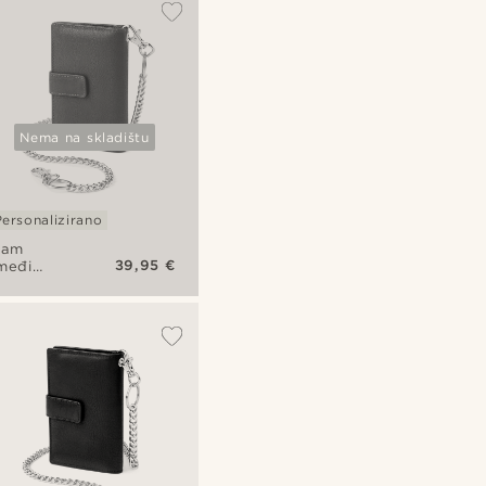
Nema na skladištu
Personalizirano
iam
39,95 €
međi
ožni RFID
ovčanik