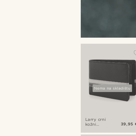
Nema na skladištu
Larry crni
39,95 
kožni
novčanik
sa RFID