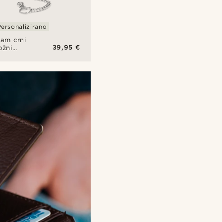
Personalizirano
iam crni
39,95 €
ožni
ovčanik
a RFID
aštitom