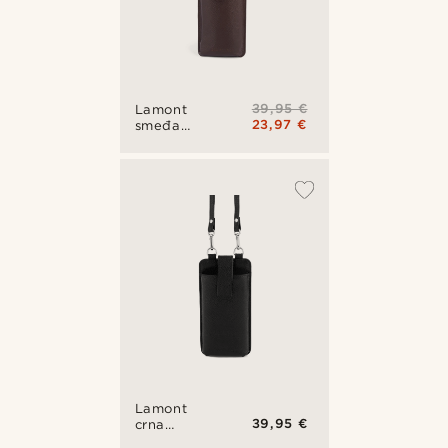
39,95 €
Lamont
23,97 €
smeđa
torbica za
telefon i
držač
kartica
Lamont
39,95 €
crna
torbica za