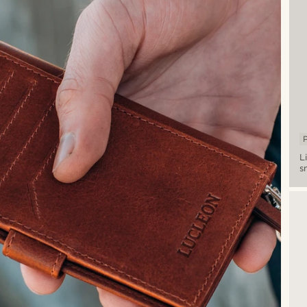
L
s
k
n