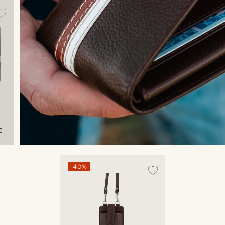
€
-40%