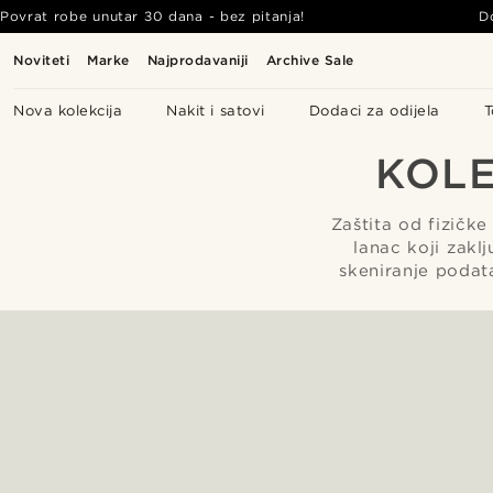
Povrat robe unutar 30 dana - bez pitanja!
D
Noviteti
Marke
Najprodavaniji
Archive Sale
Nova kolekcija
Nakit i satovi
Dodaci za odijela
T
KOLE
Zaštita od fizičke
lanac koji zak
skeniranje podat