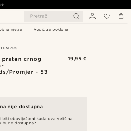
ke
Pretraži
obna njega
Vodič za poklone
i prsten crnog
19,95 €
a-
s/Promjer - 53
ina nije dostupna
li biti obaviješteni kada ova veličina
o bude dostupna?