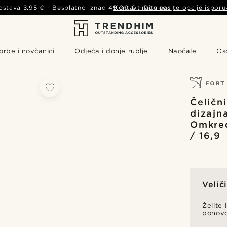
ostava
3,95 €
- Besplatno iznad
49,00 €
Kontaktirajte nas
-
Pogledajte opcije isporu
orbe i novčanici
Odjeća i donje rublje
Naočale
Os
Čeličn
dizajn
Omkred
/ 16,9
Velič
Želite 
ponov