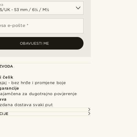
na
sa e-pošte *
OBAVIJESTI ME
IZVODA
 čelik
jaj - bez hrđe i promjene boje
garancije
 zajamčena za dugotrajno povjerenje
ava
uzdana dostava svaki put
CIJE