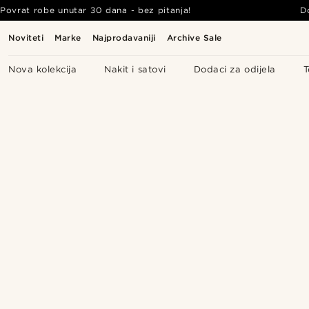
Povrat robe unutar 30 dana - bez pitanja!
D
Noviteti
Marke
Najprodavaniji
Archive Sale
Nova kolekcija
Nakit i satovi
Dodaci za odijela
T