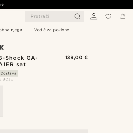
ke
Pretraži
obna njega
Vodič za poklone
G-Shock GA-
139,00 €
A1ER sat
 Dostava
E BOJU