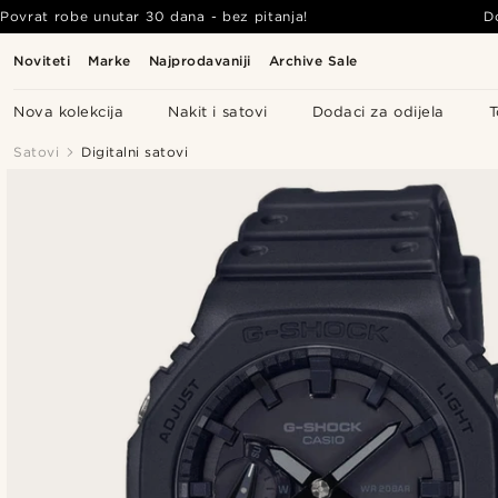
Povrat robe unutar 30 dana - bez pitanja!
D
Noviteti
Marke
Najprodavaniji
Archive Sale
Nova kolekcija
Nakit i satovi
Dodaci za odijela
T
Satovi
Digitalni satovi