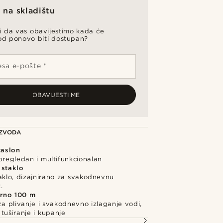
na skladištu
li da vas obavijestimo kada će
od ponovo biti dostupan?
sa e-pošte *
OBAVIJESTI ME
IZVODA
zaslon
pregledan i multifunkcionalan
 staklo
aklo, dizajnirano za svakodnevnu
.
rno 100 m
a plivanje i svakodnevno izlaganje vodi,
 tuširanje i kupanje