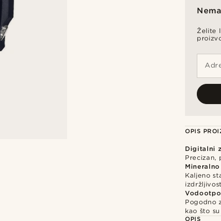
Nema 
Želite 
proizv
Adre
OPIS PRO
Digitalni 
Precizan, 
Mineralno
Kaljeno st
izdržljivost
Vodootpo
Pogodno z
kao što su
OPIS