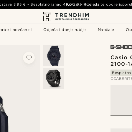
ostava
3,95 €
- Besplatno iznad
49,00 €
Kontaktirajte nas
-
Pogledajte opcije isporu
orbe i novčanici
Odjeća i donje rublje
Naočale
Os
Casio 
2100-1
Besplatna
ODABERIT