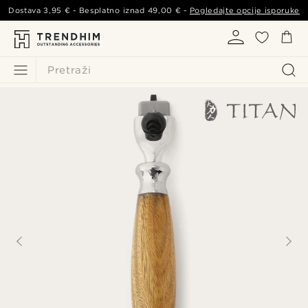
Dostava
3,95 €
- Besplatno iznad
49,00 €
-
Pogledajte opcije isporuke
Pretraži