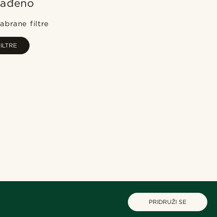
nađeno
Najpopularnije
Najnovije
abrane filtre
Najniža cijena
ILTRE
Najviša cijena
PRIDRUŽI SE