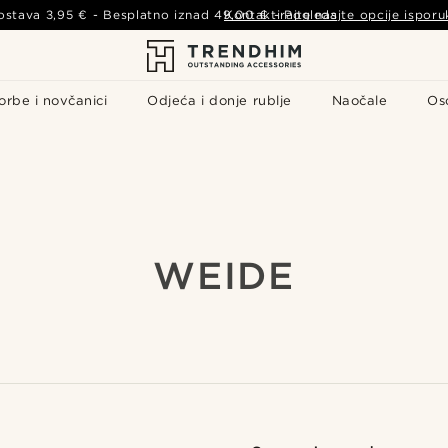
ostava
3,95 €
- Besplatno iznad
49,00 €
Kontaktirajte nas
-
Pogledajte opcije isporu
orbe i novčanici
Odjeća i donje rublje
Naočale
Os
WEIDE