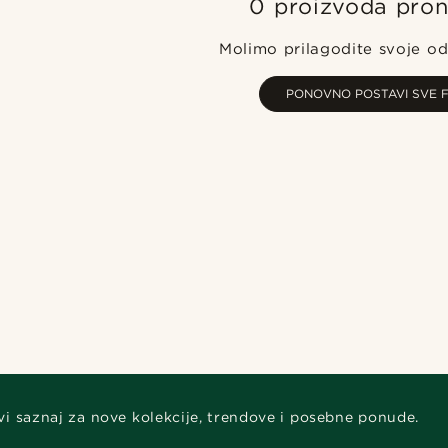
0 proizvoda pro
Molimo prilagodite svoje od
PONOVNO POSTAVI SVE F
vi saznaj za nove kolekcije, trendove i posebne ponude.