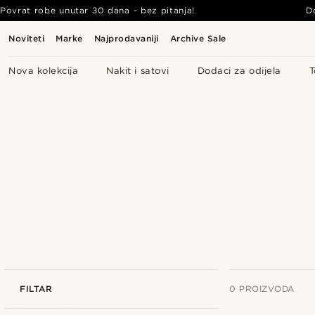
Povrat robe unutar 30 dana - bez pitanja!
D
Noviteti
Marke
Najprodavaniji
Archive Sale
Nova kolekcija
Nakit i satovi
Dodaci za odijela
T
FILTAR
0 PROIZVODA