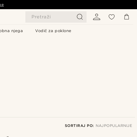
ke
Pretraži
obna njega
Vodič za poklone
SORTIRAJ PO:
NAJPOPULARNIJE