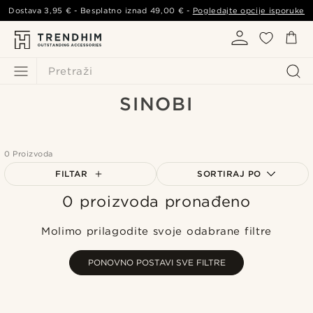
Dostava
3,95 €
- Besplatno iznad
49,00 €
-
Pogledajte opcije isporuke
Pretraži
SINOBI
0 Proizvoda
FILTAR
SORTIRAJ PO
0 proizvoda pronađeno
Najpopularnije
Najnovije
Molimo prilagodite svoje odabrane filtre
Najniža cijena
Najviša cijena
PONOVNO POSTAVI SVE FILTRE