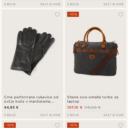
3 BOJE
SALT & HIDE
2 BOJE
SALT & HIDE
-10%
Crne perforirane rukavice od
Shane sivo-smeđa torba za
ovčje kože s manžetama,
laptop
kompatibilne s zaslonom
44,95 €
107,10 €
119,00 €
osjetljivim na dodir
3 BOJE
SALT & HIDE
2 BOJE
SALT & HIDE
-10%
-10%