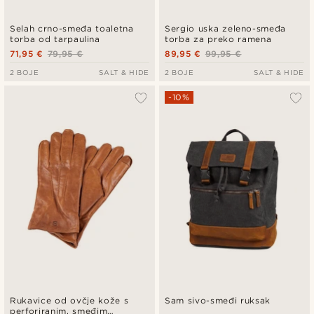
Selah crno-smeđa toaletna
Sergio uska zeleno-smeđa
torba od tarpaulina
torba za preko ramena
71,95 €
79,95 €
89,95 €
99,95 €
2 BOJE
SALT & HIDE
2 BOJE
SALT & HIDE
-10%
Rukavice od ovčje kože s
Sam sivo-smeđi ruksak
perforiranim, smeđim