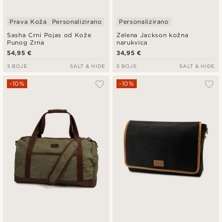
Prava Koža
Personalizirano
Personalizirano
Sasha Crni Pojas od Kože
Zelena Jackson kožna
Punog Zrna
narukvica
54,95 €
34,95 €
3 BOJE
SALT & HIDE
5 BOJE
SALT & HIDE
-10%
-10%