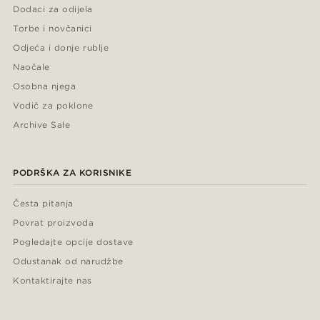
Dodaci za odijela
Torbe i novčanici
Odjeća i donje rublje
Naočale
Osobna njega
Vodič za poklone
Archive Sale
PODRŠKA ZA KORISNIKE
Česta pitanja
Povrat proizvoda
Pogledajte opcije dostave
Odustanak od narudžbe
Kontaktirajte nas