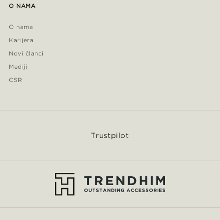
O NAMA
O nama
Karijera
Novi članci
Mediji
CSR
Trustpilot