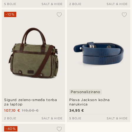
5 BOJE
SALT & HIDE
2 BOJE
SALT & HIDE
-10%
Personalizirano
Sigurd zeleno-smeđa torba
Plava Jackson kožna
za laptop
narukvica
107,10 €
119,00 €
34,95 €
2 BOJE
SALT & HIDE
5 BOJE
SALT & HIDE
-40%