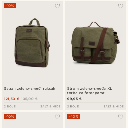
-10%
Sagan zeleno-smeđi ruksak
Strom zeleno-smeđa XL
torba za fotoaparat
121,50 €
135,00 €
99,95 €
2 BOJE
SALT & HIDE
2 BOJE
SALT & HIDE
-10%
-40%