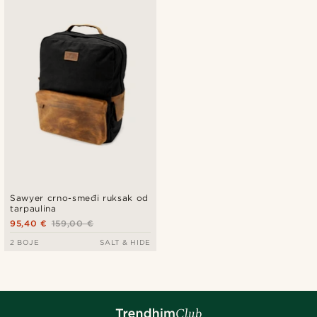
Sawyer crno-smeđi ruksak od
tarpaulina
95,40 €
159,00 €
2 BOJE
SALT & HIDE