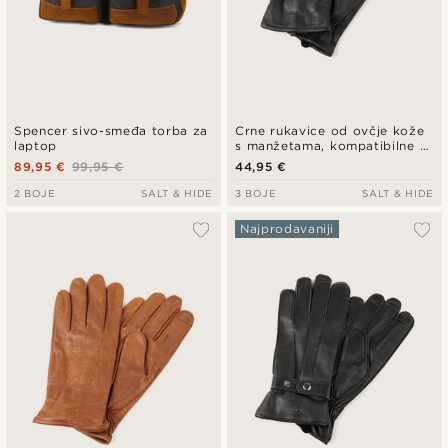
Spencer sivo-smeđa torba za
Crne rukavice od ovčje kože
laptop
s manžetama, kompatibilne sa
zaslonom osjetljivim na dodir
89,95 €
99,95 €
44,95 €
2 BOJE
SALT & HIDE
3 BOJE
SALT & HIDE
Najprodavaniji