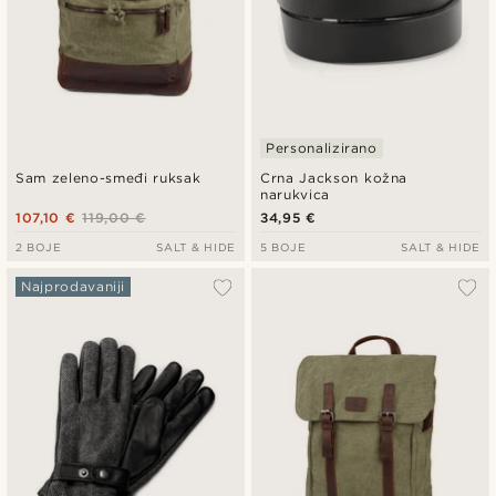
Personalizirano
Sam zeleno-smeđi ruksak
Crna Jackson kožna
narukvica
107,10 €
119,00 €
34,95 €
2 BOJE
SALT & HIDE
5 BOJE
SALT & HIDE
Najprodavaniji