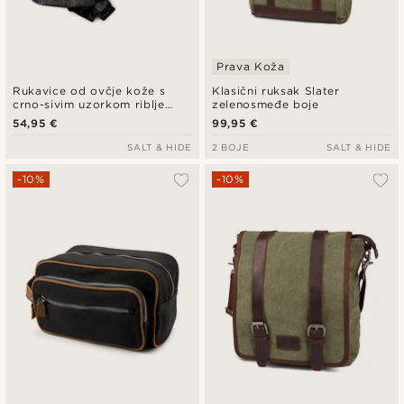
Prava Koža
Rukavice od ovčje kože s
Klasični ruksak Slater
crno-sivim uzorkom riblje
zelenosmeđe boje
kosti
54,95 €
99,95 €
SALT & HIDE
2 BOJE
SALT & HIDE
-10%
-10%