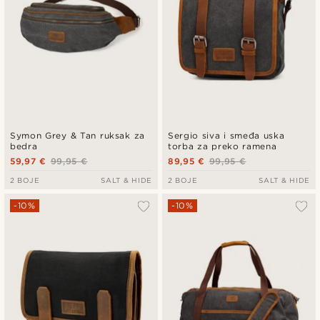
Symon Grey & Tan ruksak za
Sergio siva i smeđa uska
bedra
torba za preko ramena
59,97 €
99,95 €
89,95 €
99,95 €
2 BOJE
SALT & HIDE
2 BOJE
SALT & HIDE
-10%
-10%