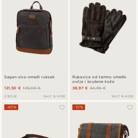
Sagan sivo-smeđi ruksak
Rukavice od tamno smeđe
ovčje i brušene kože
121,50 €
135,00 €
38,97 €
64,95 €
2 BOJE
SALT & HIDE
SALT & HIDE
-40%
-10%