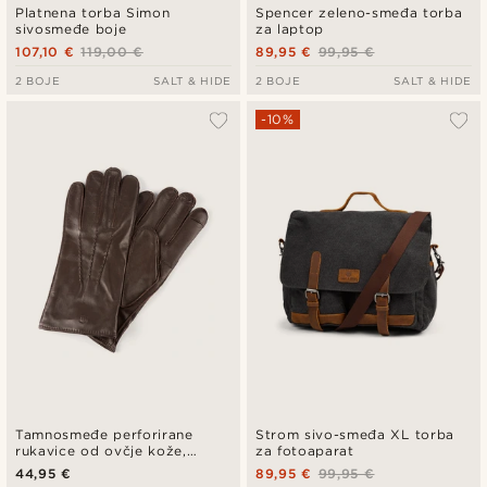
Platnena torba Simon
Spencer zeleno-smeđa torba
sivosmeđe boje
za laptop
107,10 €
119,00 €
89,95 €
99,95 €
2 BOJE
SALT & HIDE
2 BOJE
SALT & HIDE
-10%
Tamnosmeđe perforirane
Strom sivo-smeđa XL torba
rukavice od ovčje kože,
za fotoaparat
kompatibilne sa zaslonom
44,95 €
89,95 €
99,95 €
osjetljivim na dodir