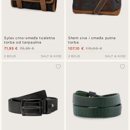
Sylas crno-smeđa toaletna
Shem siva i smeđa putna
torba od tarpaulina
torba
71,95 €
79,95 €
107,10 €
119,00 €
2 BOJE
SALT & HIDE
2 BOJE
SALT & HIDE