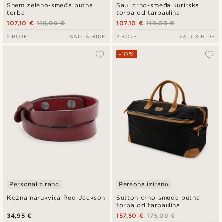
Shem zeleno-smeđa putna
Saul crno-smeđa kurirska
torba
torba od tarpaulina
107,10 €
119,00 €
107,10 €
119,00 €
2 BOJE
SALT & HIDE
2 BOJE
SALT & HIDE
-10%
Personalizirano
Personalizirano
Kožna narukvica Red Jackson
Sutton crno-smeđa putna
torba od tarpaulina
34,95 €
157,50 €
175,00 €