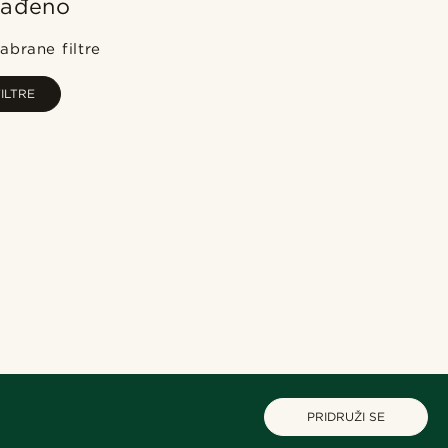
nađeno
Najpopularnije
Najnovije
abrane filtre
Najniža cijena
ILTRE
Najviša cijena
PRIDRUŽI SE