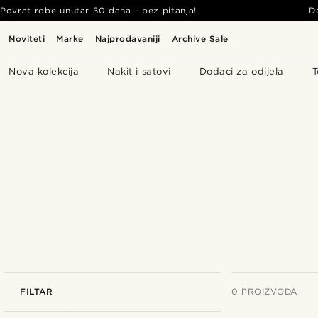
Povrat robe unutar 30 dana - bez pitanja!
D
Noviteti
Marke
Najprodavaniji
Archive Sale
Nova kolekcija
Nakit i satovi
Dodaci za odijela
T
FILTAR
0 PROIZVODA