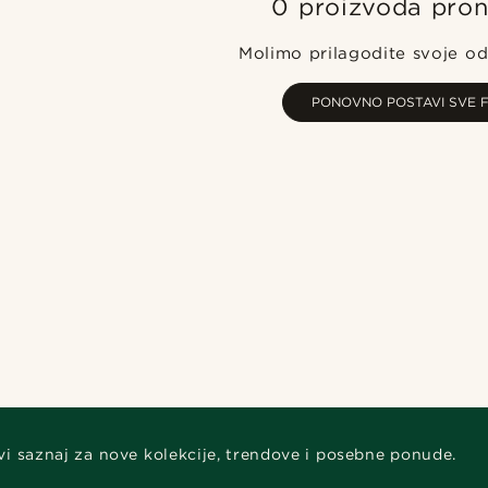
0 proizvoda pro
Molimo prilagodite svoje od
PONOVNO POSTAVI SVE F
vi saznaj za nove kolekcije, trendove i posebne ponude.