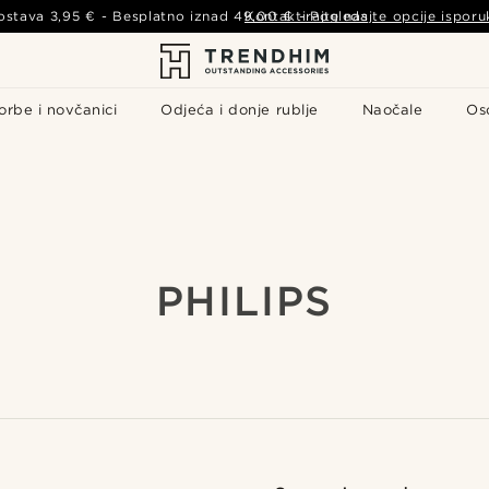
ostava
3,95 €
- Besplatno iznad
49,00 €
Kontaktirajte nas
-
Pogledajte opcije isporu
orbe i novčanici
Odjeća i donje rublje
Naočale
Os
PHILIPS