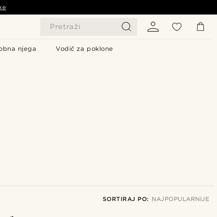
ke
Pretraži
obna njega
Vodič za poklone
SORTIRAJ PO:
NAJPOPULARNIJE