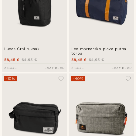
Lucas Crni ruksak
Leo mornarsko plava putna
torba
58,45 €
64,95 €
58,45 €
64,95 €
2 BOJE
LAZY BEAR
2 BOJE
LAZY BEAR
-10%
-40%