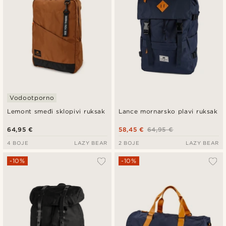
Vodootporno
Lemont smeđi sklopivi ruksak
Lance mornarsko plavi ruksak
64,95 €
58,45 €
64,95 €
4 BOJE
LAZY BEAR
2 BOJE
LAZY BEAR
-10%
-10%