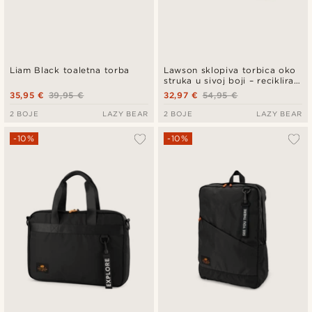
Liam Black toaletna torba
Lawson sklopiva torbica oko
struka u sivoj boji – reciklirani
PET
35,95 €
39,95 €
32,97 €
54,95 €
2 BOJE
LAZY BEAR
2 BOJE
LAZY BEAR
-10%
-10%