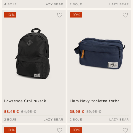
4 BOJE
LAZY BEAR
2 BOJE
LAZY BEAR
-10%
-10%
Lawrence Crni ruksak
Liam Navy toaletna torba
58,45 €
64,95 €
35,95 €
39,95 €
2 BOJE
LAZY BEAR
2 BOJE
LAZY BEAR
-10%
-10%