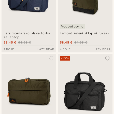
Vodootporno
Lars mornarsko plava torba
Lemont zeleni sklopivi ruksak
za laptop
58,45 €
64,95 €
58,45 €
64,95 €
2 BOJE
LAZY BEAR
4 BOJE
LAZY BEAR
-10%