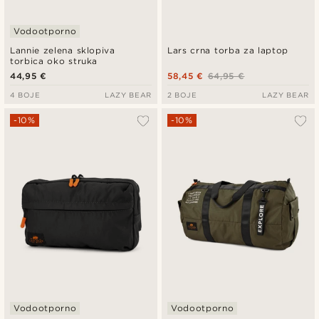
Vodootporno
Lannie zelena sklopiva
Lars crna torba za laptop
torbica oko struka
44,95 €
58,45 €
64,95 €
4 BOJE
LAZY BEAR
2 BOJE
LAZY BEAR
-10%
-10%
Vodootporno
Vodootporno