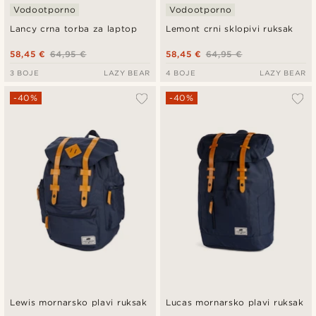
Vodootporno
Vodootporno
Lancy crna torba za laptop
Lemont crni sklopivi ruksak
58,45 €
64,95 €
58,45 €
64,95 €
3 BOJE
LAZY BEAR
4 BOJE
LAZY BEAR
-40%
-40%
Lewis mornarsko plavi ruksak
Lucas mornarsko plavi ruksak