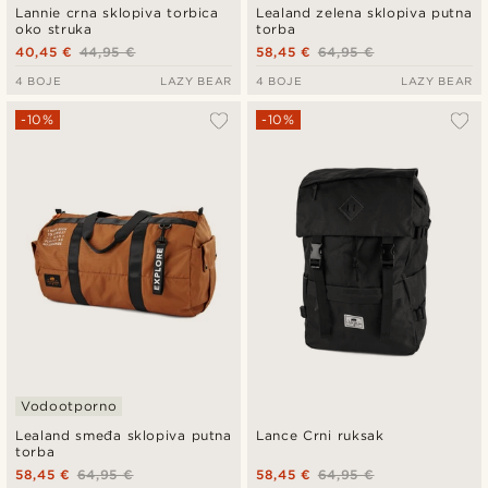
Lannie crna sklopiva torbica
Lealand zelena sklopiva putna
oko struka
torba
40,45 €
44,95 €
58,45 €
64,95 €
4 BOJE
LAZY BEAR
4 BOJE
LAZY BEAR
-10%
-10%
Vodootporno
Lealand smeđa sklopiva putna
Lance Crni ruksak
torba
58,45 €
64,95 €
58,45 €
64,95 €