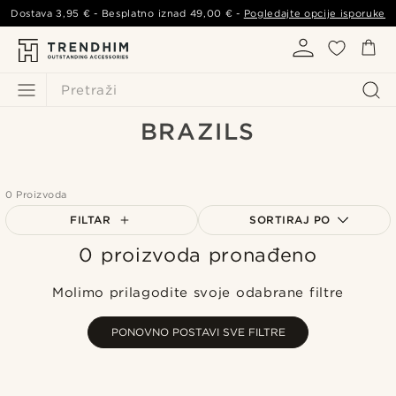
Dostava
3,95 €
- Besplatno iznad
49,00 €
-
Pogledajte opcije isporuke
Pretraži
BRAZILS
0 Proizvoda
FILTAR
SORTIRAJ PO
0 proizvoda pronađeno
Najpopularnije
Najnovije
Molimo prilagodite svoje odabrane filtre
Najniža cijena
Najviša cijena
PONOVNO POSTAVI SVE FILTRE