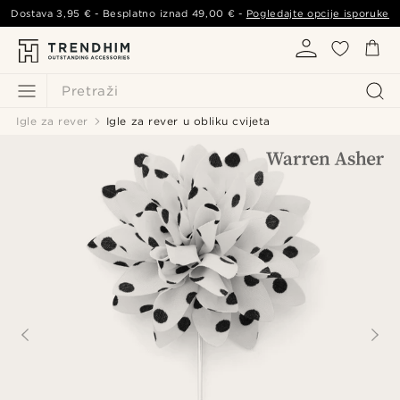
Dostava
3,95 €
- Besplatno iznad
49,00 €
-
Pogledajte opcije isporuke
Pretraži
Igle za rever
Igle za rever u obliku cvijeta