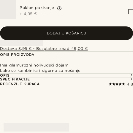
Poklon pakiranje
+
4,95 €
DODAJ U KOŠARICU
Dostava 3,95 € - Besplatno iznad 49,00 €
OPIS PROIZVODA
Ima glamurozni holivudski dojam
Lako se kombinira i sigurno za nošenje
OPIS
SPECIFIKACIJE
RECENZIJE KUPACA
4.8