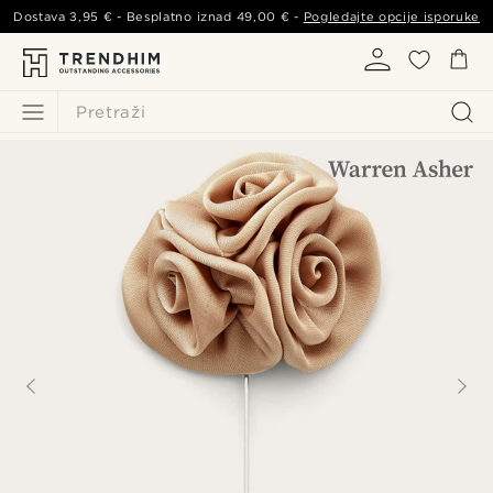
Dostava
3,95 €
- Besplatno iznad
49,00 €
-
Pogledajte opcije isporuke
Pretraži