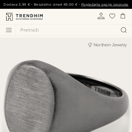
Dostava
3,95 €
- Besplatno iznad
49,00 €
-
Pogledajte opcije isporuke
Pretraži